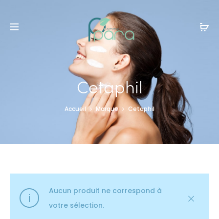
Livraison gratuite à partir de
120dt
d'achat
Cetaphil
Accueil
Marque
Cetaphil
Aucun produit ne correspond à
votre sélection.