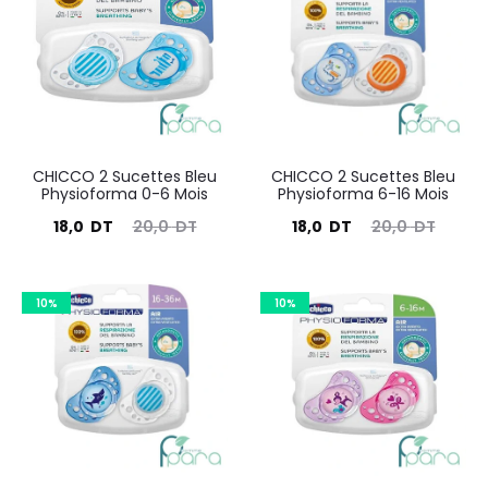
205
résultats
CHICCO 2 Sucettes Bleu
CHICCO 2 Sucettes Bleu
Physioforma 0-6 Mois
Physioforma 6-16 Mois
Le
Le
Le
Le
18,0
DT
20,0
DT
18,0
DT
20,0
DT
prix
prix
prix
prix
actuel
initial
actuel
initial
10%
10%
est :
était :
est :
était :
18,0
20,0
18,0
20,0
DT.
DT.
DT.
DT.