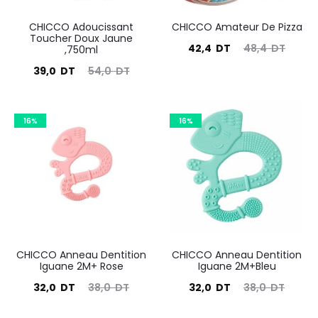
CHICCO Adoucissant
CHICCO Amateur De Pizza
Toucher Doux Jaune
Le
Le
42,4
DT
48,4
DT
,750ml
prix
prix
Le
Le
39,0
DT
54,0
DT
actuel
initial
prix
prix
est :
était :
actuel
initial
16%
16%
42,4
48,4
est :
était :
DT.
DT.
39,0
54,0
DT.
DT.
CHICCO Anneau Dentition
CHICCO Anneau Dentition
Iguane 2M+ Rose
Iguane 2M+Bleu
Le
Le
Le
Le
32,0
DT
38,0
DT
32,0
DT
38,0
DT
prix
prix
prix
prix