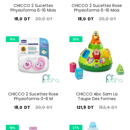
CHICCO 2 Sucettes
CHICCO 2 Sucettes Rose
Physioforma 6-16 Mois
Physioforma 6-16 Mois
Le
Le
Le
Le
18,0
DT
20,0
DT
18,0
DT
20,0
DT
prix
prix
prix
prix
actuel
initial
actuel
initial
10%
20%
est :
était :
est :
était :
18,0
20,0
18,0
20,0
DT.
DT.
DT.
DT.
CHICCO 2 Sucettes Rose
CHICCO Abc Sam La
Physioforma 0-6 M
Taupe Des Formes
Le
Le
Le
Le
18,0
DT
20,0
DT
121,9
DT
152,4
DT
prix
prix
prix
prix
actuel
initial
actuel
initial
16%
27%