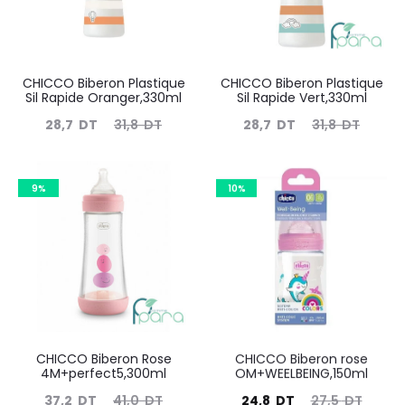
CHICCO Biberon Plastique
CHICCO Biberon Plastique
Sil Rapide Oranger,330ml
Sil Rapide Vert,330ml
Le
Le
Le
Le
28,7
DT
31,8
DT
28,7
DT
31,8
DT
prix
prix
prix
prix
actuel
initial
actuel
initial
9%
10%
est :
était :
est :
était :
28,7
31,8
28,7
31,8
DT.
DT.
DT.
DT.
CHICCO Biberon Rose
CHICCO Biberon rose
4M+perfect5,300ml
OM+WEELBEING,150ml
Le
Le
Le
Le
37,2
DT
41,0
DT
24,8
DT
27,5
DT