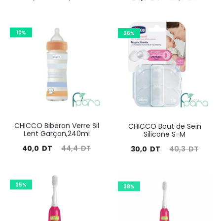
prix
prix
prix
prix
actuel
initial
actuel
initial
10%
26%
est :
était :
est :
était :
37,2
41,0
24,8
27,5
DT.
DT.
DT.
DT.
CHICCO Biberon Verre Sil
CHICCO Bout de Sein
Lent Garçon,240ml
Silicone S-M
Le
Le
Le
Le
40,0
DT
44,4
DT
30,0
DT
40,3
DT
prix
prix
prix
prix
actuel
initial
actuel
initial
25%
28%
est :
était :
est :
était :
40,0
44,4
30,0
40,3