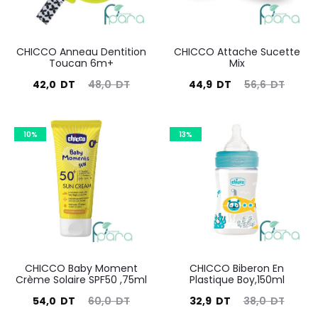
CHICCO Anneau Dentition
CHICCO Attache Sucette
Toucan 6m+
Mix
Le
Le
Le
Le
42,0
DT
48,0
DT
44,9
DT
56,6
DT
prix
prix
prix
prix
actuel
initial
actuel
initial
10%
13%
est :
était :
est :
était :
42,0
48,0
44,9
56,6
DT.
DT.
DT.
DT.
CHICCO Baby Moment
CHICCO Biberon En
Crème Solaire SPF50 ,75ml
Plastique Boy,150ml
Le
Le
Le
Le
54,0
DT
60,0
DT
32,9
DT
38,0
DT