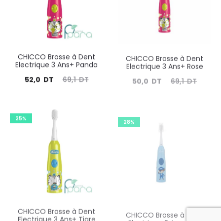
DT.
DT.
DT.
DT.
CHICCO Brosse à Dent
CHICCO Brosse à Dent
Electrique 3 Ans+ Panda
Electrique 3 Ans+ Rose
Le
Le
Le
Le
52,0
DT
69,1
DT
50,0
DT
69,1
DT
prix
prix
prix
prix
actuel
initial
actuel
initial
25%
28%
est :
était :
est :
était :
52,0
69,1
50,0
69,1
DT.
DT.
DT.
DT.
CHICCO Brosse à Dent
CHICCO Brosse à Dent
Electrique 3 Ans+ Tigre
Electrique 3 Ans+Bleu