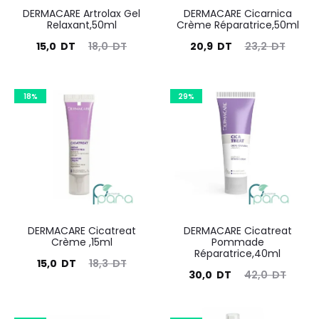
DERMACARE Artrolax Gel
DERMACARE Cicarnica
Relaxant,50ml
Crème Réparatrice,50ml
Le
Le
Le
Le
15,0
DT
18,0
DT
20,9
DT
23,2
DT
prix
prix
prix
prix
actuel
initial
actuel
initial
18%
29%
est :
était :
est :
était :
15,0
18,0
20,9
23,2
DT.
DT.
DT.
DT.
DERMACARE Cicatreat
DERMACARE Cicatreat
Crème ,15ml
Pommade
Réparatrice,40ml
Le
Le
15,0
DT
18,3
DT
Le
Le
30,0
DT
42,0
DT
prix
prix
prix
prix
actuel
initial
actuel
initial