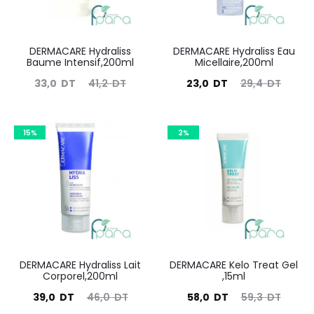
DERMACARE Hydraliss
DERMACARE Hydraliss Eau
Baume Intensif,200ml
Micellaire,200ml
Le
Le
Le
Le
33,0
DT
41,2
DT
23,0
DT
29,4
DT
prix
prix
prix
prix
actuel
initial
actuel
initial
15%
2%
est :
était :
est :
était :
33,0
41,2
23,0
29,4
DT.
DT.
DT.
DT.
DERMACARE Hydraliss Lait
DERMACARE Kelo Treat Gel
Corporel,200ml
,15ml
Le
Le
Le
Le
39,0
DT
46,0
DT
58,0
DT
59,3
DT