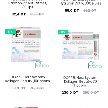
Harmonivit Anti-Stress,
Hyaluron Aktiv, 30Gélules
30Cps
Le
Le
68,0
DT
81,2
DT
Le
Le
32,4
DT
35,9
DT
prix
prix
prix
prix
actuel
initial
actuel
initial
10%
est :
8%
était :
est :
était :
68,0
81,2
32,4
35,9
DT.
DT.
DT.
DT.
DOPPEL Herz System
DOPPEL Herz System
Kollagen Beauty ,10Flacons
Kollagen Beauty, 30
Flacons
Le
Le
63,0
DT
70,0
DT
Le
Le
230,0
DT
250,0
DT
prix
prix
prix
prix
actuel
initial
actuel
initial