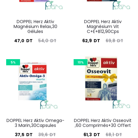
DOPPEL Herz Aktiv
DOPPEL Herz Aktiv
Magnésium Relax,30
Magnésium Vit
Gélules
C+E+B12,90Cps
Le
Le
Le
Le
47,0
DT
54,0
DT
62,9
DT
69,8
DT
prix
prix
prix
prix
actuel
initial
actuel
initial
5%
10%
est :
était :
est :
était :
47,0
54,0
62,9
69,8
DT.
DT.
DT.
DT.
DOPPEL Herz Aktiv Omega-
DOPPEL Herz Aktiv Osseovit
3 Marin,30Capsules
,60 Comprimés+30 Offert
Le
Le
Le
Le
37,5
DT
39,6
DT
61,3
DT
68,1
DT