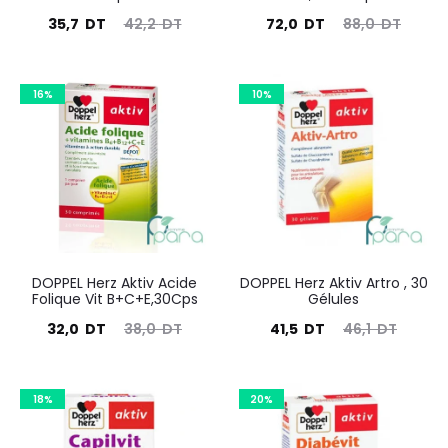
Le
Le
Le
Le
35,7
DT
42,2
DT
72,0
DT
88,0
DT
prix
prix
prix
prix
actuel
initial
actuel
initial
16%
10%
est :
était :
est :
était :
35,7
42,2
72,0
88,0
DT.
DT.
DT.
DT.
DOPPEL Herz Aktiv Acide
DOPPEL Herz Aktiv Artro , 30
Folique Vit B+C+E,30Cps
Gélules
Le
Le
Le
Le
32,0
DT
38,0
DT
41,5
DT
46,1
DT
prix
prix
prix
prix
actuel
initial
actuel
initial
18%
20%
est :
était :
est :
était :