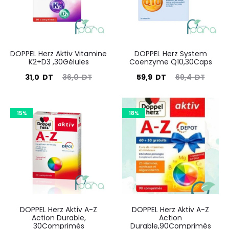
DOPPEL Herz Aktiv Vitamine
DOPPEL Herz System
K2+D3 ,30Gélules
Coenzyme Q10,30Caps
Le
Le
Le
Le
31,0
DT
36,0
DT
59,9
DT
69,4
DT
prix
prix
prix
prix
actuel
initial
actuel
initial
15%
18%
est :
était :
est :
était :
31,0
36,0
59,9
69,4
DT.
DT.
DT.
DT.
DOPPEL Herz Aktiv A-Z
DOPPEL Herz Aktiv A-Z
Action Durable,
Action
30Comprimés
Durable,90Comprimés