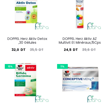
42
résultats
DOPPEL Herz Aktiv Detox
DOPPEL Herz Aktiv AZ
,30 Gélules
Multivit Et Minéraux,15Cps
Le
Le
Le
Le
32,0
DT
35,5
DT
24,5
DT
39,6
DT
prix
prix
prix
prix
actuel
initial
actuel
initial
10%
11%
est :
était :
est :
était :
32,0
35,5
24,5
39,6
DT.
DT.
DT.
DT.