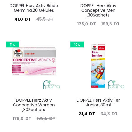
DOPPEL Herz Aktiv Bifido
DOPPEL Herz Aktiv
Germina,20 Gélules
Conceptive Men
,30Sachets
Le
Le
41,0
DT
45,5
DT
Le
Le
178,0
DT
199,5
DT
prix
prix
prix
prix
actuel
initial
actuel
initial
est :
11%
était :
10%
est :
était :
41,0
45,5
178,0
199,5
DT.
DT.
DT.
DT.
DOPPEL Herz Aktiv
DOPPEL Herz Aktiv Fer
Conceptive Women
Junior ,30ml
,30Sachets
Le
Le
31,4
DT
34,8
DT
Le
Le
178,0
DT
199,5
DT
prix
prix
prix
prix
actuel
initial