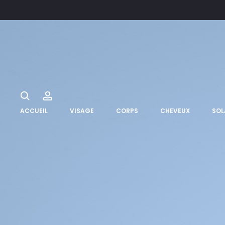
Search
Account
ACCUEIL
VISAGE
CORPS
CHEVEUX
SOL