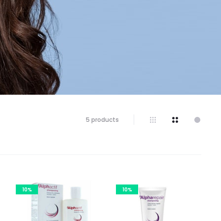
5 résultats
5 products
affichés
10%
10%