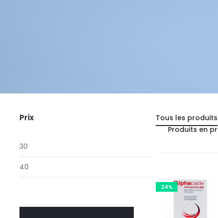
Prix
Tous les produits
Produits en p
Prix
min
Prix
max
24%