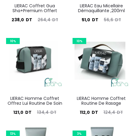
LIERAC Coffret Gua
LIERAC Eau Micellaire
Sha+Premium Offert
Démaquillante ,200ml
Le
Le
Le
Le
238,0
DT
264,4
DT
51,0
DT
56,6
DT
prix
prix
prix
prix
ctuel
initial
actuel
initial
10%
10%
est :
était :
est :
était :
238,0
264,4
51,0
56,6
DT.
DT.
DT.
DT.
LIERAC Homme Coffret
LIERAC Homme Coffret
Offrez Lui Routine De Soin
Routine De Rasage
Le
Le
Le
Le
121,0
DT
134,4
DT
112,0
DT
124,4
DT
prix
prix
prix
prix
actuel
initial
actuel
initial
13%
3%