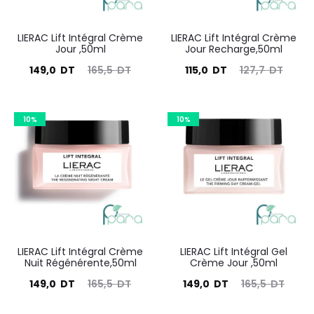
LIERAC Lift Intégral Crème
LIERAC Lift Intégral Crème
Jour ,50ml
Jour Recharge,50ml
Le
Le
Le
Le
149,0
DT
165,5
DT
115,0
DT
127,7
DT
prix
prix
prix
prix
actuel
initial
actuel
initial
10%
10%
est :
était :
est :
était :
149,0
165,5
115,0
127,7
DT.
DT.
DT.
DT.
LIERAC Lift Intégral Crème
LIERAC Lift Intégral Gel
Nuit Régénérente,50ml
Crème Jour ,50ml
Le
Le
Le
Le
149,0
DT
165,5
DT
149,0
DT
165,5
DT
prix
prix
prix
prix