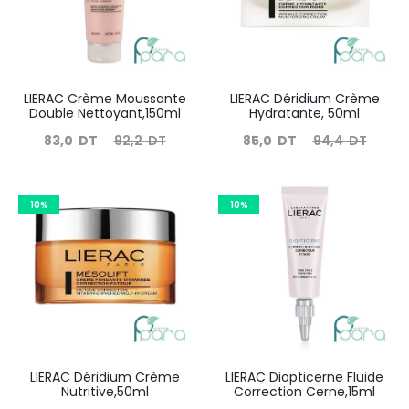
LIERAC Crème Moussante
LIERAC Déridium Crème
Double Nettoyant,150ml
Hydratante, 50ml
Le
Le
Le
Le
83,0
DT
92,2
DT
85,0
DT
94,4
DT
prix
prix
prix
prix
actuel
initial
actuel
initial
10%
10%
est :
était :
est :
était :
83,0
92,2
85,0
94,4
DT.
DT.
DT.
DT.
LIERAC Déridium Crème
LIERAC Diopticerne Fluide
Nutritive,50ml
Correction Cerne,15ml