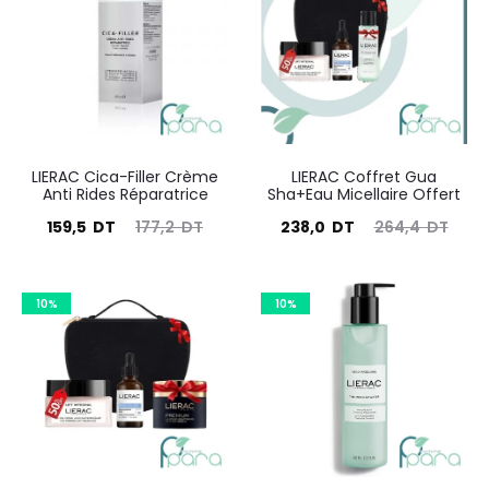
58
résultats
LIERAC Cica-Filler Crème
LIERAC Coffret Gua
Anti Rides Réparatrice
Sha+Eau Micellaire Offert
Le
Le
Le
Le
159,5
DT
177,2
DT
238,0
DT
264,4
DT
prix
prix
prix
prix
actuel
initial
actuel
initial
10%
10%
est :
était :
est :
était :
159,5
177,2
238,0
264,4
DT.
DT.
DT.
DT.