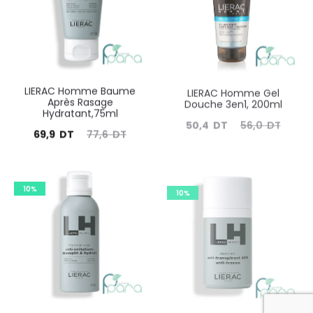
DT.
DT.
DT.
DT.
LIERAC Homme Baume
LIERAC Homme Gel
Après Rasage
Douche 3en1, 200ml
Hydratant,75ml
Le
Le
50,4
DT
56,0
DT
Le
Le
69,9
DT
77,6
DT
prix
prix
prix
prix
actuel
initial
actuel
initial
10%
est :
10%
était :
est :
était :
50,4
56,0
69,9
77,6
DT.
DT.
DT.
DT.