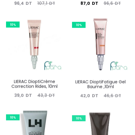
Le
Le
Le
Le
96,4
DT
107,1
DT
87,0
DT
96,6
DT
prix
prix
prix
prix
actuel
initial
actuel
initial
10%
10%
est :
était :
est :
était :
96,4
107,1
87,0
96,6
DT.
DT.
DT.
DT.
LIERAC DioptiCrème
LIERAC DioptiFatigue Gel
Correction Rides, 10ml
Baume ,10ml
Le
Le
Le
Le
39,0
DT
43,3
DT
42,0
DT
46,6
DT
prix
prix
prix
prix
actuel
initial
actuel
initial
10%
10%
est :
était :
est :
était :
39,0
43,3
42,0
46,6