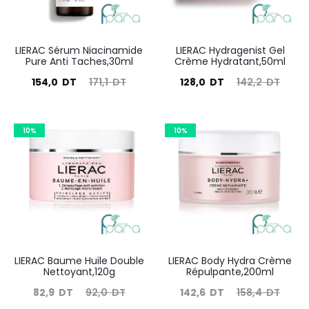
LIERAC Sérum Niacinamide
LIERAC Hydragenist Gel
Pure Anti Taches,30ml
Crème Hydratant,50ml
Le
Le
Le
Le
154,0
DT
171,1
DT
128,0
DT
142,2
DT
prix
prix
prix
prix
actuel
initial
actuel
initial
10%
10%
est :
était :
est :
était :
154,0
171,1
128,0
142,2
DT.
DT.
DT.
DT.
LIERAC Baume Huile Double
LIERAC Body Hydra Crème
Nettoyant,120g
Répulpante,200ml
Le
Le
Le
Le
82,9
DT
92,0
DT
142,6
DT
158,4
DT