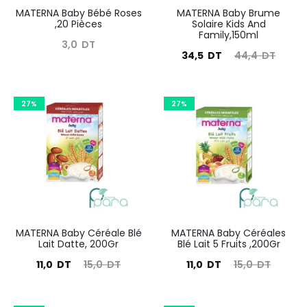
MATERNA Baby Bébé Roses
MATERNA Baby Brume
,20 Pièces
Solaire Kids And
Family,150ml
3,0
DT
Le
Le
34,5
DT
44,4
DT
prix
prix
actuel
initial
27%
27%
est :
était :
34,5
44,4
DT.
DT.
MATERNA Baby Céréale Blé
MATERNA Baby Céréales
Lait Datte, 200Gr
Blé Lait 5 Fruits ,200Gr
Le
Le
Le
Le
11,0
DT
15,0
DT
11,0
DT
15,0
DT
prix
prix
prix
prix
actuel
initial
actuel
initial