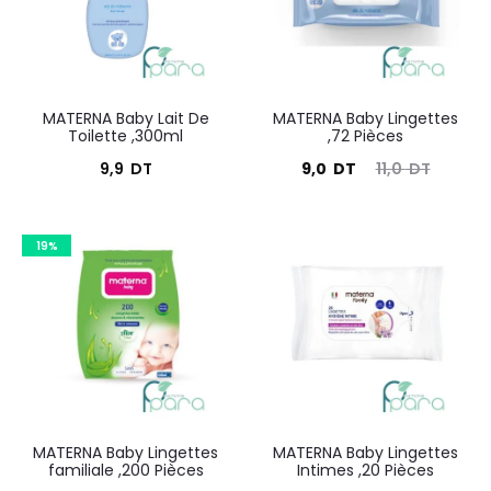
MATERNA Baby Lait De
MATERNA Baby Lingettes
Toilette ,300ml
,72 Pièces
Le
Le
9,9
DT
9,0
DT
11,0
DT
prix
prix
actuel
initial
19%
est :
était :
9,0
11,0
DT.
DT.
MATERNA Baby Lingettes
MATERNA Baby Lingettes
familiale ,200 Pièces
Intimes ,20 Pièces