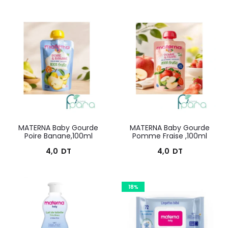
prix
prix
actuel
initial
est :
était :
34,5
44,4
DT.
DT.
MATERNA Baby Gourde
MATERNA Baby Gourde
Poire Banane,100ml
Pomme Fraise ,100ml
4,0
DT
4,0
DT
18%