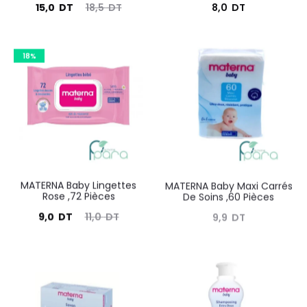
Le
Le
15,0
DT
18,5
DT
8,0
DT
prix
prix
actuel
initial
18%
est :
était :
15,0
18,5
DT.
DT.
MATERNA Baby Lingettes
MATERNA Baby Maxi Carrés
Rose ,72 Pièces
De Soins ,60 Pièces
Le
Le
9,0
DT
11,0
DT
9,9
DT
prix
prix
actuel
initial
est :
était :
9,0
11,0