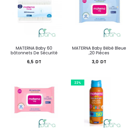
40
résultats
MATERNA Baby 60
MATERNA Baby Bébé Bleue
bâtonnets De Sécurité
,20 Pièces
6,5
DT
3,0
DT
22%