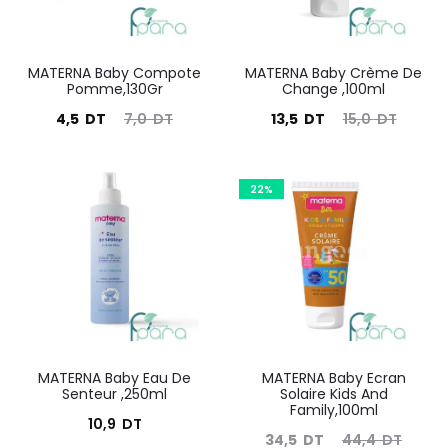
MATERNA Baby Compote
MATERNA Baby Crème De
Pomme,130Gr
Change ,100ml
Le
Le
Le
Le
4,5
DT
7,0
DT
13,5
DT
15,0
DT
prix
prix
prix
prix
actuel
initial
actuel
initial
22%
est :
était :
est :
était :
4,5
7,0
13,5
15,0
DT.
DT.
DT.
DT.
MATERNA Baby Eau De
MATERNA Baby Ecran
Senteur ,250ml
Solaire Kids And
Family,100ml
10,9
DT
Le
Le
34,5
DT
44,4
DT