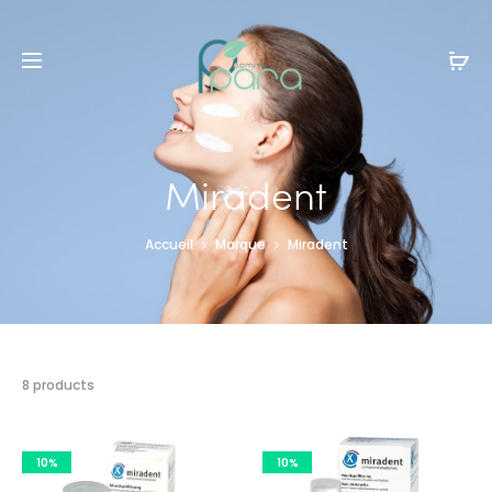
Livraison gratuite à partir de
120dt
d'achat
Miradent
Accueil
Marque
Miradent
8 résultats
8 products
affichés
10%
10%