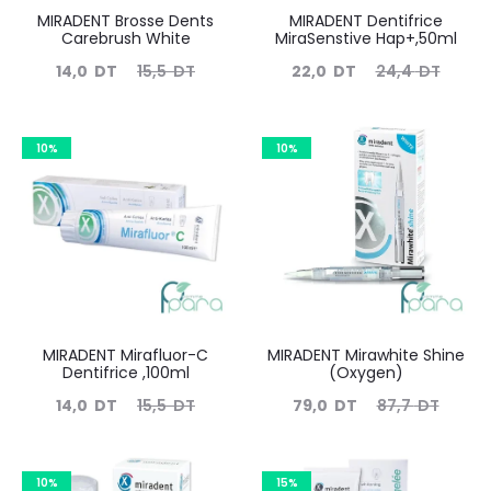
MIRADENT Brosse Dents
MIRADENT Dentifrice
Carebrush White
MiraSenstive Hap+,50ml
Le
Le
Le
Le
14,0
DT
15,5
DT
22,0
DT
24,4
DT
prix
prix
prix
prix
actuel
initial
actuel
initial
10%
10%
est :
était :
est :
était :
14,0
15,5
22,0
24,4
DT.
DT.
DT.
DT.
MIRADENT Mirafluor-C
MIRADENT Mirawhite Shine
Dentifrice ,100ml
(Oxygen)
Le
Le
Le
Le
14,0
DT
15,5
DT
79,0
DT
87,7
DT
prix
prix
prix
prix
actuel
initial
actuel
initial
10%
15%