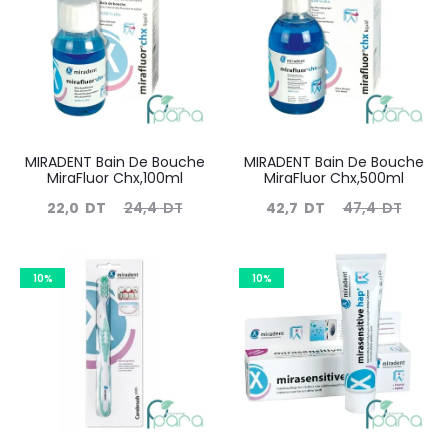
MIRADENT Bain De Bouche
MIRADENT Bain De Bouche
MiraFluor Chx,100ml
MiraFluor Chx,500ml
Le
Le
Le
Le
22,0
DT
24,4
DT
42,7
DT
47,4
DT
prix
prix
prix
prix
actuel
initial
actuel
initial
10%
10%
est :
était :
est :
était :
22,0
24,4
42,7
47,4
DT.
DT.
DT.
DT.