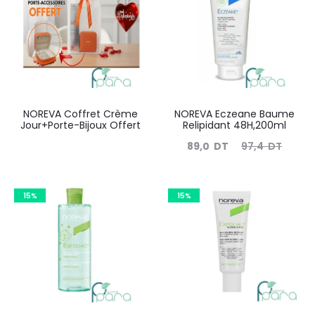
48
résultats
NOREVA Coffret Crème
NOREVA Eczeane Baume
Jour+Porte-Bijoux Offert
Relipidant 48H,200ml
Le
Le
89,0
DT
97,4
DT
prix
prix
actuel
initial
15%
15%
est :
était :
89,0
97,4
DT.
DT.