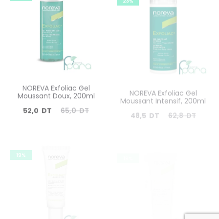
69,0
77,6
27,9
33,0
DT.
DT.
DT.
DT.
NOREVA Exfoliac Gel
NOREVA Exfoliac Gel
Moussant Doux, 200ml
Moussant Intensif, 200ml
Le
Le
Le
Le
52,0
DT
65,0
DT
48,5
DT
62,8
DT
prix
prix
prix
prix
actuel
initial
actuel
initial
19%
19%
est :
était :
est :
était :
52,0
65,0
48,5
62,8
DT.
DT.
DT.
DT.