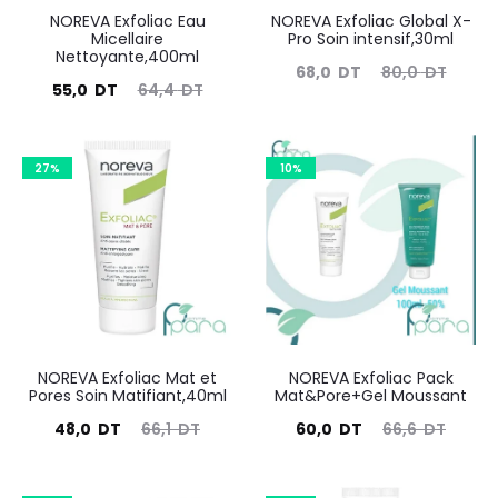
NOREVA Exfoliac Eau
NOREVA Exfoliac Global X-
Micellaire
Pro Soin intensif,30ml
Nettoyante,400ml
Le
Le
68,0
DT
80,0
DT
Le
Le
55,0
DT
64,4
DT
prix
prix
prix
prix
actuel
initial
actuel
initial
27%
est :
10%
était :
est :
était :
68,0
80,0
55,0
64,4
DT.
DT.
DT.
DT.
NOREVA Exfoliac Mat et
NOREVA Exfoliac Pack
Pores Soin Matifiant,40ml
Mat&Pore+Gel Moussant
Le
Le
Le
Le
48,0
DT
66,1
DT
60,0
DT
66,6
DT
prix
prix
prix
prix
actuel
initial
actuel
initial