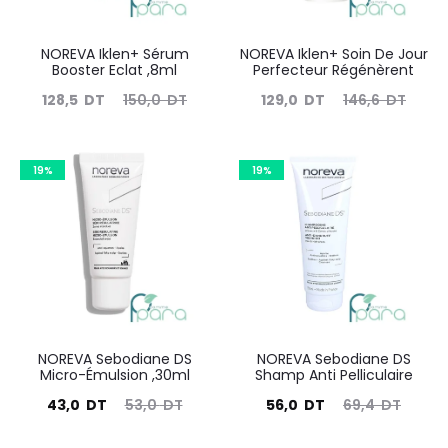
NOREVA Iklen+ Sérum
NOREVA Iklen+ Soin De Jour
Booster Eclat ,8ml
Perfecteur Régénèrent
Le
Le
Le
Le
128,5
DT
150,0
DT
129,0
DT
146,6
DT
prix
prix
prix
prix
actuel
initial
actuel
initial
19%
19%
est :
était :
est :
était :
128,5
150,0
129,0
146,6
DT.
DT.
DT.
DT.
NOREVA Sebodiane DS
NOREVA Sebodiane DS
Micro-Émulsion ,30ml
Shamp Anti Pelliculaire
Le
Le
Le
Le
43,0
DT
53,0
DT
56,0
DT
69,4
DT
prix
prix
prix
prix