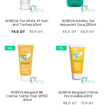
NOREVA Trio White XP Soin
NOREVA Exfoliac Gel
Anti Taches,40ml
Moussant Doux,250ml
Le
Le
Le
Le
74,0
DT
92,5
DT
54,5
DT
62,3
DT
prix
prix
prix
prix
actuel
initial
actuel
initial
16%
5%
est :
était :
est :
était :
74,0
92,5
54,5
62,3
DT.
DT.
DT.
DT.
NOREVA Bergasol BB
NOREVA Bergasol Crème
Crème Teinté Clair SPF50
Fini Invisible,40ml
,40ml
Le
Le
68,0
DT
71,9
DT