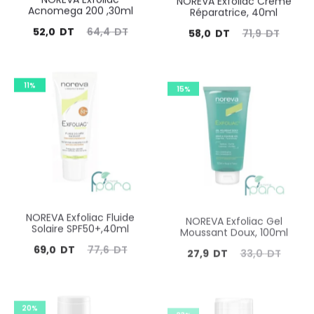
Acnomega 200 ,30ml
Réparatrice, 40ml
Le
Le
Le
Le
52,0
DT
64,4
DT
58,0
DT
71,9
DT
prix
prix
prix
prix
actuel
initial
actuel
initial
11%
15%
est :
était :
est :
était :
52,0
64,4
58,0
71,9
DT.
DT.
DT.
DT.
NOREVA Exfoliac Fluide
NOREVA Exfoliac Gel
Solaire SPF50+,40ml
Moussant Doux, 100ml
Le
Le
Le
Le
69,0
DT
77,6
DT
27,9
DT
33,0
DT
prix
prix
prix
prix
actuel
initial
actuel
initial
20%
23%
est :
était :
est :
était :