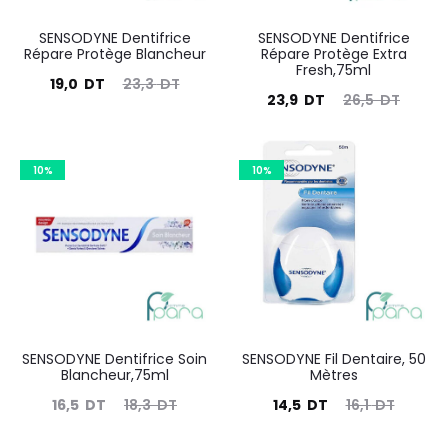
SENSODYNE Dentifrice
SENSODYNE Dentifrice
Répare Protège Blancheur
Répare Protège Extra
Fresh,75ml
Le
Le
19,0
DT
23,3
DT
Le
Le
23,9
DT
26,5
DT
prix
prix
prix
prix
actuel
initial
actuel
initial
est :
10%
était :
10%
est :
était :
19,0
23,3
23,9
26,5
DT.
DT.
DT.
DT.
SENSODYNE Dentifrice Soin
SENSODYNE Fil Dentaire, 50
Blancheur,75ml
Mètres
Le
Le
Le
Le
16,5
DT
18,3
DT
14,5
DT
16,1
DT
prix
prix
prix
prix