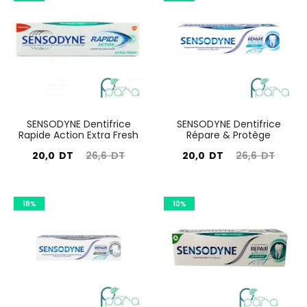
est :
était :
est :
était :
20,0
26,6
20,0
26,6
DT.
DT.
DT.
DT.
SENSODYNE Dentifrice
SENSODYNE Dentifrice
Rapide Action Extra Fresh
Répare & Protège
Le
Le
Le
Le
20,0
DT
26,6
DT
20,0
DT
26,6
DT
prix
prix
prix
prix
actuel
initial
actuel
initial
18%
10%
est :
était :
est :
était :
20,0
26,6
20,0
26,6
DT.
DT.
DT.
DT.