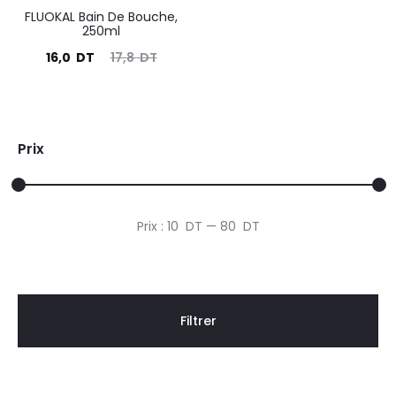
FLUOKAL Bain De Bouche,
250ml
Le
Le
16,0
DT
17,8
DT
prix
prix
actuel
initial
est :
était :
Prix
16,0
17,8
DT.
DT.
Prix
Prix
Prix :
10 DT
—
80 DT
min
max
Filtrer