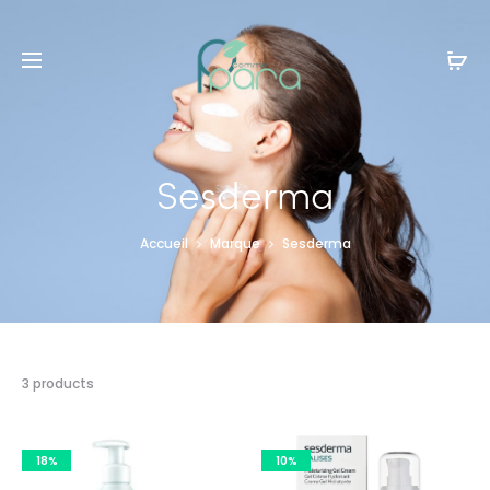
Livraison gratuite à partir de
120dt
d'achat
Sesderma
Accueil
Marque
Sesderma
3 résultats
3 products
affichés
18%
10%