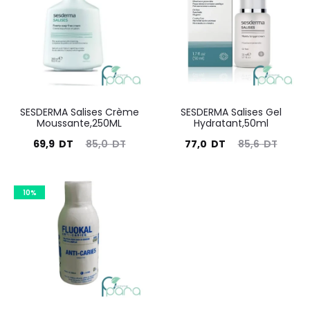
SESDERMA Salises Crème
SESDERMA Salises Gel
Moussante,250ML
Hydratant,50ml
Le
Le
Le
Le
69,9
DT
85,0
DT
77,0
DT
85,6
DT
prix
prix
prix
prix
actuel
initial
actuel
initial
10%
est :
était :
est :
était :
69,9
85,0
77,0
85,6
DT.
DT.
DT.
DT.