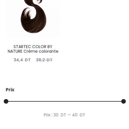
STARTEC COLOR BY
NATURE Crème colorante
Le
Le
34,4
DT
38,2
DT
prix
prix
actuel
initial
est :
était :
Prix
34,4
38,2
DT.
DT.
Prix
Prix
Prix :
30 DT
—
40 DT
min
max