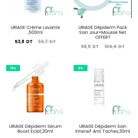
URIAGE Crème Lavante
URIAGE Dépiderm Pack
,500ml
Soin Jour+Mousse Net
OFFERT
Le
Le
53,8
DT
59,7
DT
Le
Le
59,9
DT
104,4
DT
prix
prix
prix
prix
actuel
initial
actuel
initial
est :
19%
était :
8%
est :
était :
53,8
59,7
59,9
104,4
DT.
DT.
DT.
DT.
URIAGE Dépiderm Sérum
URIAGE Dépiderm Soin
Boost Eclat,30ml
Intensif Anti Taches,30ml