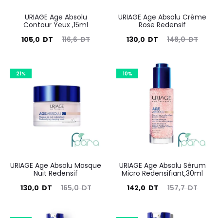
URIAGE Age Absolu
URIAGE Age Absolu Crème
Contour Yeux ,15ml
Rose Redensif
Le
Le
Le
Le
105,0
DT
116,6
DT
130,0
DT
148,0
DT
prix
prix
prix
prix
actuel
initial
actuel
initial
21%
10%
est :
était :
est :
était :
105,0
116,6
130,0
148,0
DT.
DT.
DT.
DT.
URIAGE Age Absolu Masque
URIAGE Age Absolu Sérum
Nuit Redensif
Micro Redensifiant,30ml
Le
Le
Le
Le
130,0
DT
165,0
DT
142,0
DT
157,7
DT
prix
prix
prix
prix
actuel
initial
actuel
initial