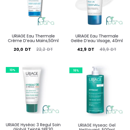
DT.
DT.
DT.
DT.
URIAGE Eau Thermale
URIAGE Eau Thermale
Crème D’eau Mains,50ml
Gelée D’eau Visage, 40ml
Le
Le
Le
Le
20,0
DT
22,2
DT
42,9
DT
49,9
DT
prix
prix
prix
prix
actuel
initial
actuel
initial
10%
16%
est :
était :
est :
était :
20,0
22,2
42,9
49,9
DT.
DT.
DT.
DT.
URIAGE Hyséac 3 Regul Soin
URIAGE Hyseac Gel
Global Teinté SPF30
Nettoyant ,500ml