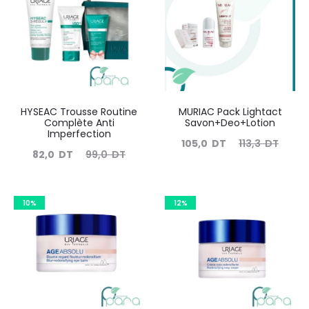
130
résultats
HYSEAC Trousse Routine
MURIAC Pack Lightact
Complète Anti
Savon+Deo+Lotion
Imperfection
Le
Le
105,0
DT
113,3
DT
Le
Le
82,0
DT
99,0
DT
prix
prix
prix
prix
actuel
initial
actuel
initial
10%
est :
12%
était :
est :
était :
105,0
113,3
82,0
99,0
DT.
DT.
DT.
DT.