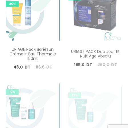
45%
43,3
48,1
87,0
96,6
DT.
DT.
DT.
DT.
URIAGE Pack Bariésun
URIAGE PACK Duo Jour Et
Crème + Eau Thermale
Nuit Age Absolu
150ml
Le
Le
195,0
DT
260,0
DT
Le
Le
48,0
DT
86,6
DT
prix
prix
prix
prix
actuel
initial
actuel
initial
12%
est :
12%
était :
est :
était :
195,0
260,0
48,0
86,6
DT.
DT.
DT.
DT.