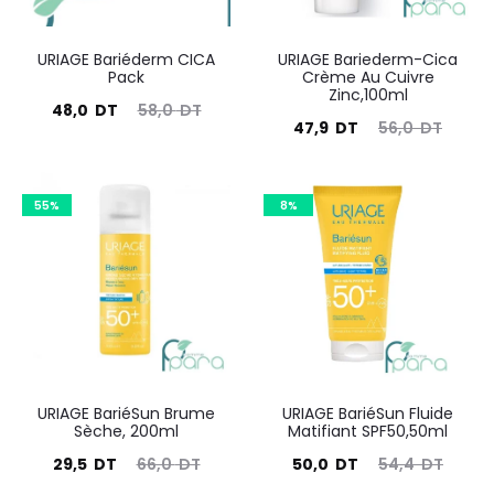
URIAGE Bariéderm CICA
URIAGE Bariederm-Cica
Pack
Crème Au Cuivre
Zinc,100ml
Le
Le
48,0
DT
58,0
DT
Le
Le
47,9
DT
56,0
DT
prix
prix
prix
prix
actuel
initial
actuel
initial
est :
55%
était :
8%
est :
était :
48,0
58,0
47,9
56,0
DT.
DT.
DT.
DT.
URIAGE BariéSun Brume
URIAGE BariéSun Fluide
Sèche, 200ml
Matifiant SPF50,50ml
Le
Le
Le
Le
29,5
DT
66,0
DT
50,0
DT
54,4
DT