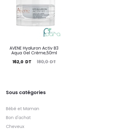
AVENE Hyaluron Activ B3
Aqua Gel Crème,50ml
Le
Le
162,0
DT
180,0
DT
prix
prix
actuel
initial
est :
était :
Sous catégories
162,0
180,0
DT.
DT.
Bébé et Maman
Bon d'achat
Cheveux