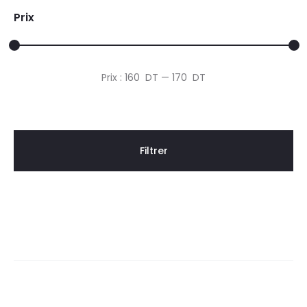
Prix
Prix
Prix
Prix :
160 DT
—
170 DT
min
max
Filtrer