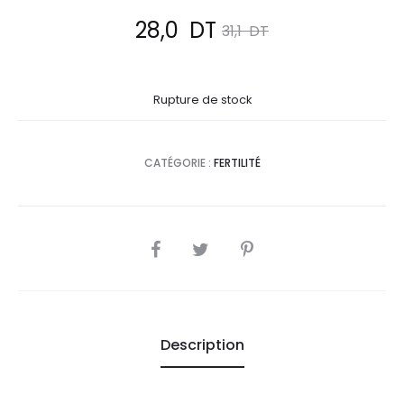
Le
Le
28,0
DT
31,1
DT
prix
prix
Rupture de stock
actuel
initial
est :
était :
CATÉGORIE :
FERTILITÉ
28,0
31,1
DT.
DT.
SHARE
Description