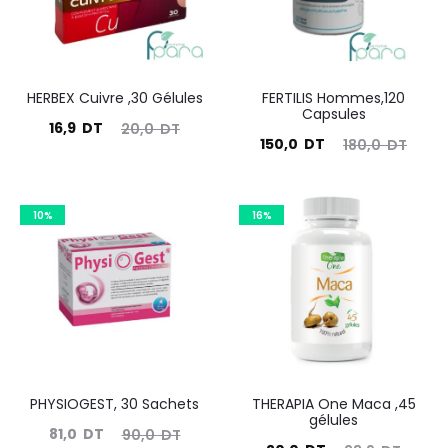
HERBEX Cuivre ,30 Gélules
FERTILIS Hommes,120
Capsules
Le
Le
16,9
DT
20,0
DT
Le
Le
150,0
DT
180,0
DT
prix
prix
prix
prix
actuel
initial
actuel
initial
est :
était :
10%
16%
est :
était :
16,9
20,0
150,0
180,0
DT.
DT.
DT.
DT.
PHYSIOGEST, 30 Sachets
THERAPIA One Maca ,45
gélules
Le
Le
81,0
DT
90,0
DT