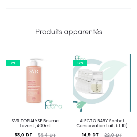
Produits apparentés
2%
32%
SVR TOPIALYSE Baume
ALECTO BABY Sachet
Lavant ,400ml
Conservation Lait, bt 10)
Le
Le
Le
Le
58,0
DT
14,9
DT
59,4
DT
22,0
DT