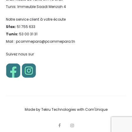
Tunis: Immeuble Saadi Menzah 4
Notre service client à votre écoute
Sfax:
51 755 633
Tunis:
53 00 31 31
Mail : pcommepara@pcommepara.tn
Suivez nous sur
Made by
Tekru Technologies
with
Com'Unique
F
I
a
n