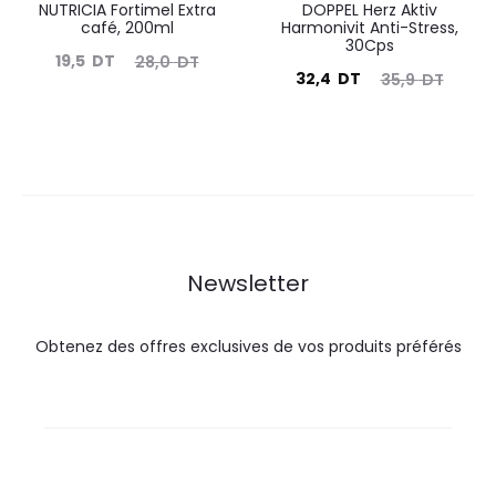
NUTRICIA Fortimel Extra
DOPPEL Herz Aktiv
café, 200ml
Harmonivit Anti-Stress,
30Cps
Le
Le
19,5
DT
28,0
DT
Le
Le
32,4
DT
35,9
DT
prix
prix
prix
prix
actuel
initial
actuel
initial
est :
était :
est :
était :
19,5
28,0
32,4
35,9
DT.
DT.
DT.
DT.
Newsletter
Obtenez des offres exclusives de vos produits préférés