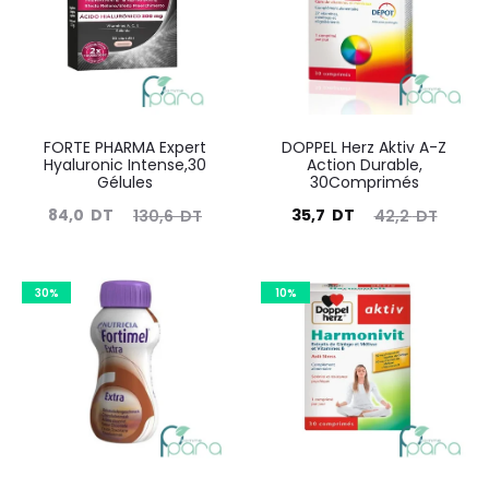
FORTE PHARMA Expert
DOPPEL Herz Aktiv A-Z
Hyaluronic Intense,30
Action Durable,
Gélules
30Comprimés
Le
Le
Le
Le
84,0
DT
35,7
DT
130,6
DT
42,2
DT
prix
prix
prix
prix
actuel
initial
actuel
initial
30%
10%
est :
était :
est :
était :
84,0
130,6
35,7
42,2
DT.
DT.
DT.
DT.