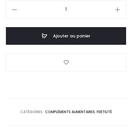
quantité
de
ANDROSITOL
,30
Ajouter au panier
Sachets
CATÉGORIES :
COMPLÉMENTS ALIMENTAIRES
,
FERTILITÉ