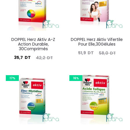
DOPPEL Herz Aktiv A-Z
DOPPEL Herz Aktiv Vifertile
Action Durable,
Pour Elle,30Gélules
30Comprimés
Le
Le
51,9
DT
58,0
DT
Le
Le
35,7
DT
42,2
DT
prix
prix
prix
prix
actuel
initial
actuel
initial
est :
était :
17%
16%
est :
était :
51,9
58,0
35,7
42,2
DT.
DT.
DT.
DT.