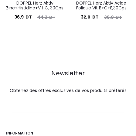
DOPPEL Herz Aktiv
DOPPEL Herz Aktiv Acide
Zinc+Histidine+Vit C, 30Cps
Folique Vit B+C+E,30Cps
Le
Le
Le
Le
36,9
DT
32,0
DT
44,3
DT
38,0
DT
prix
prix
prix
prix
actuel
initial
actuel
initial
est :
était :
est :
était :
36,9
44,3
32,0
38,0
DT.
DT.
DT.
DT.
Newsletter
Obtenez des offres exclusives de vos produits préférés
INFORMATION