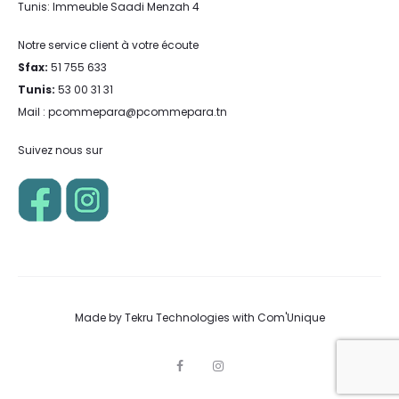
Tunis: Immeuble Saadi Menzah 4
Notre service client à votre écoute
Sfax:
51 755 633
Tunis:
53 00 31 31
Mail : pcommepara@pcommepara.tn
Suivez nous sur
Made by
Tekru Technologies
with
Com'Unique
F
I
a
n
c
s