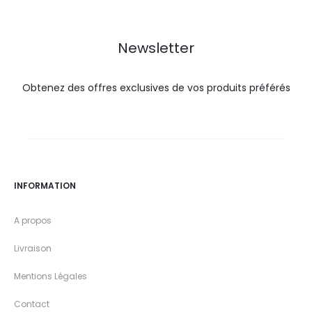
35,0
37,3
31,9
35,5
DT.
DT.
DT.
DT.
Newsletter
Obtenez des offres exclusives de vos produits préférés
INFORMATION
A propos
Livraison
Mentions Légales
Contact