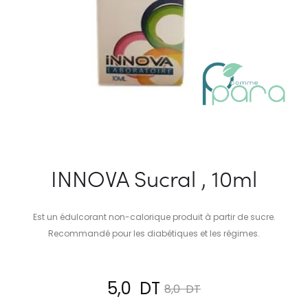
INNOVA Sucral , 10ml
Est un édulcorant non-calorique produit à partir de sucre.
Recommandé pour les diabétiques et les régimes.
Le
Le
5,0
DT
8,0
DT