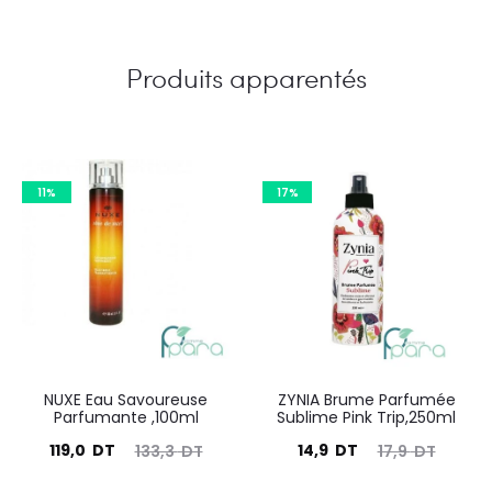
Produits apparentés
11%
17%
NUXE Eau Savoureuse
ZYNIA Brume Parfumée
Parfumante ,100ml
Sublime Pink Trip,250ml
Le
Le
Le
Le
119,0
DT
14,9
DT
133,3
DT
17,9
DT
prix
prix
prix
prix