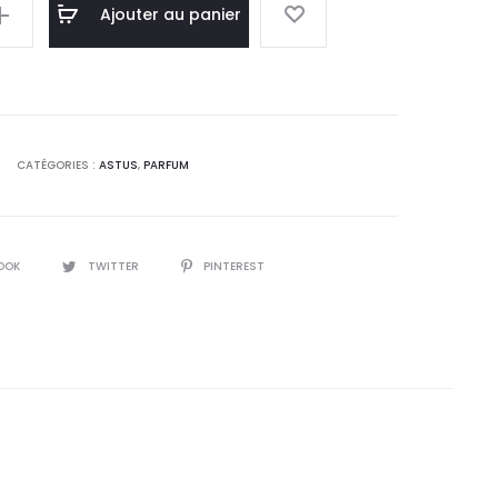
el
initial
Ajouter au panier
 :
était :
,0
16,6
T.
DT.
CATÉGORIES :
ASTUS
,
PARFUM
OOK
TWITTER
PINTEREST