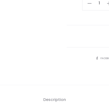
actu
quantité
de
est
ASTUS
Eau
15
Parfum
Homme
D
Hazar
Wont,30ml
SHARE
FACEB
Description