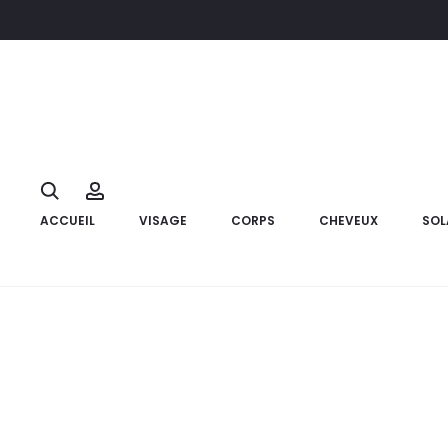
Accueil
Corps
parfum
ASTUS Eau Parfum Homme Hazar W
10%
Search
Account
ACCUEIL
VISAGE
CORPS
CHEVEUX
SOL