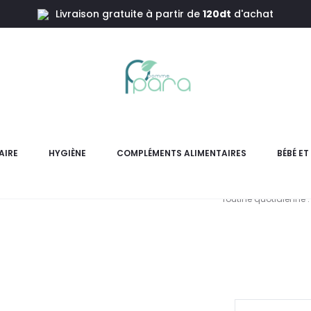
Livraison gratuite à partir de
120dt
d'achat
ont,30ml
ASTUS Ea
AIRE
HYGIÈNE
COMPLÉMENTS ALIMENTAIRES
BÉBÉ E
Eau de Parfum ASTUS Haz
routine quotidienne .
pr