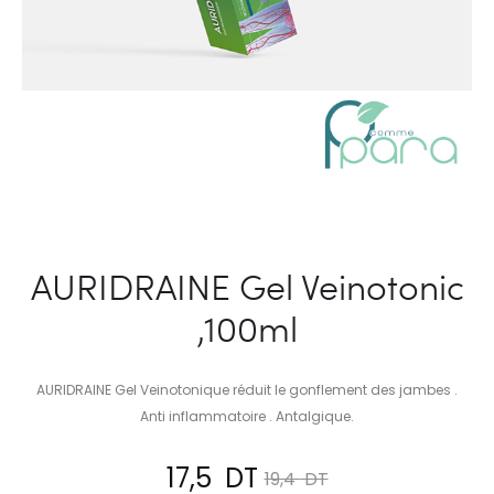
AURIDRAINE Gel Veinotonic
,100ml
AURIDRAINE Gel Veinotonique réduit le gonflement des jambes .
Anti inflammatoire . Antalgique.
Le
Le
17,5
DT
19,4
DT