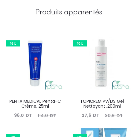
Produits apparentés
16%
10%
PENTA MEDICAL Penta-C
TOPICREM PV/DS Gel
Crème, 25ml
Nettoyant ,200ml
Le
Le
Le
Le
96,0
DT
27,6
DT
114,0
DT
30,6
DT
prix
prix
prix
prix
actuel
initial
actuel
initial