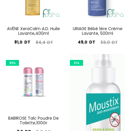
AVÈNE XeraCalm A.D. Huile
URIAGE Bébé 1ére Crème
Lavante,400ml
Lavante, 500ml
Le
Le
Le
Le
81,0
DT
49,0
DT
84,4
DT
59,0
DT
prix
prix
prix
prix
actuel
initial
actuel
initial
30%
21%
est :
était :
est :
était :
81,0
84,4
49,0
59,0
DT.
DT.
DT.
DT.
BABIROSE Talc Poudre De
Toilette,100Gr