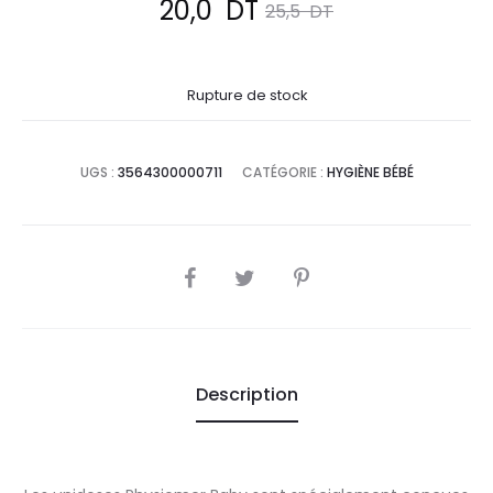
Le
Le
20,0
DT
25,5
DT
prix
prix
Rupture de stock
actuel
initial
est :
était :
UGS :
3564300000711
CATÉGORIE :
HYGIÈNE BÉBÉ
20,0
25,5
DT.
DT.
SHARE
Description