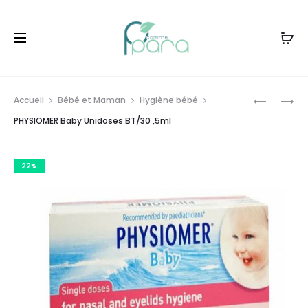
Livraison gratuite à partir de
120dt
d'achat
Prod
LUXEOL
AURIDRAI
Accueil
Bébé et Maman
Hygiène bébé
SHAMPO
GEL
navig
PHYSIOMER Baby Unidoses BT/30 ,5ml
VOLUMAT
VEINOTO
,100ML
22%