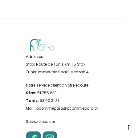
Adresses:
Sfax: Route de Tunis km 1.5 Sfax
Tunis: Immeuble Saadi Menzah 4
Notre service client à votre écoute
Sfax:
51 755 633
Tunis:
53 00 31 31
Mail : pcommepara@pcommepara.tn
Suivez nous sur
Go
to