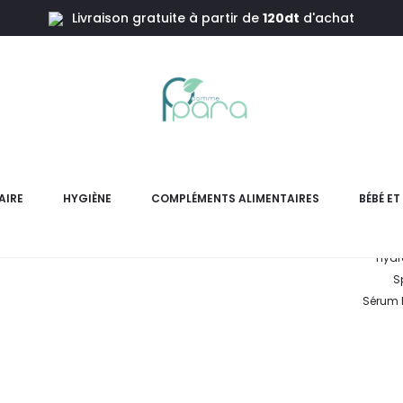
Livraison gratuite à partir de
120dt
d'achat
ion
AVENE 
AIRE
HYGIÈNE
COMPLÉMENTS ALIMENTAIRES
BÉBÉ E
Ce Coffret AVENE 
Hydr
S
Sérum B
L
pri