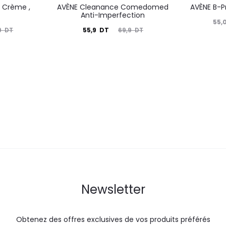
 Crème ,
AVÈNE Cleanance Comedomed
AVÈNE B-P
Anti-Imperfection
Le
55,
Le
Le
55,9
DT
9
DT
69,9
DT
prix
prix
prix
actuel
i
actuel
initial
est :
é
est :
était :
55,0
55,9
69,9
DT.
DT.
DT.
Newsletter
Obtenez des offres exclusives de vos produits préférés