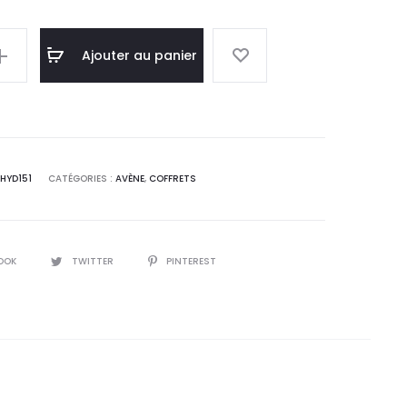
l
initial
Ajouter au panier
:
était :
0
68,0
.
DT.
HYD151
CATÉGORIES :
AVÈNE
,
COFFRETS
OOK
TWITTER
PINTEREST