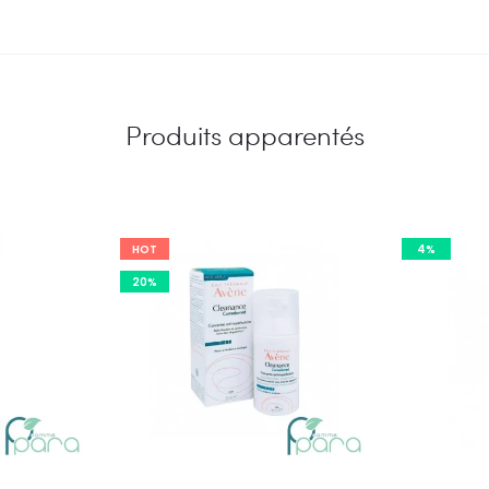
Produits apparentés
HOT
4%
20%