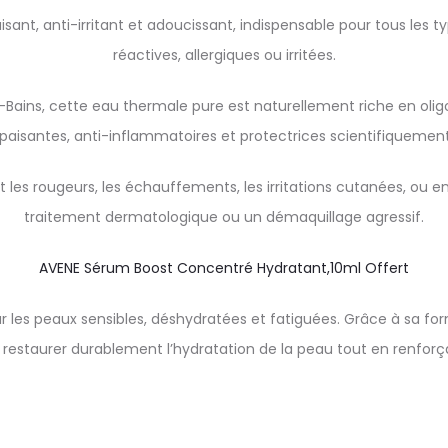
ant, anti-irritant et adoucissant, indispensable pour tous les ty
réactives, allergiques ou irritées.
ains, cette eau thermale pure est naturellement riche en oligo-
apaisantes, anti-inflammatoires et protectrices scientifiquemen
t les rougeurs, les échauffements, les irritations cutanées, ou en
traitement dermatologique ou un démaquillage agressif.
AVENE Sérum Boost Concentré Hydratant,10ml Offert
 les peaux sensibles, déshydratées et fatiguées. Grâce à sa for
estaurer durablement l’hydratation de la peau tout en renforçan