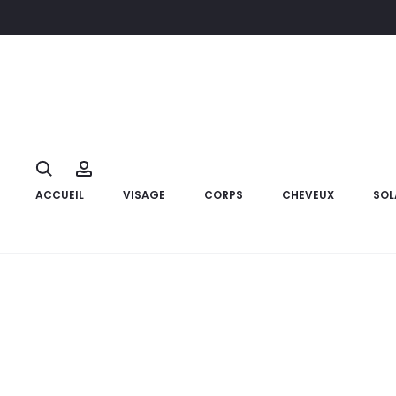
Accueil
Marque
Avène
AVENE Box Hydratation et Hydratat
15%
Search
Account
ACCUEIL
VISAGE
CORPS
CHEVEUX
SOL