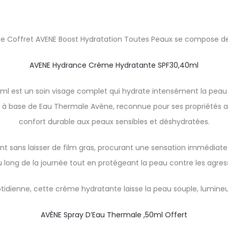
e Coffret AVENE Boost Hydratation Toutes Peaux se compose de
AVENE Hydrance Crème Hydratante SPF30,40ml
est un soin visage complet qui hydrate intensément la peau to
 à base de Eau Thermale Avène, reconnue pour ses propriétés ap
confort durable aux peaux sensibles et déshydratées.
 sans laisser de film gras, procurant une sensation immédiate 
long de la journée tout en protégeant la peau contre les agress
uotidienne, cette crème hydratante laisse la peau souple, lumin
AVÈNE Spray D’Eau Thermale ,50ml Offert