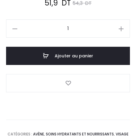
Le
Le
51,9
DT
54,3
DT
prix
prix
quantité
actuel
initial
de
AVENE
est :
était :
Hydrance
Ajouter au panier
51,9
54,3
Crème
Hydratante
DT.
DT.
SPF30,40ml
CATÉGORIES :
AVÈNE
,
SOINS HYDRATANTS ET NOURRISSANTS
,
VISAGE