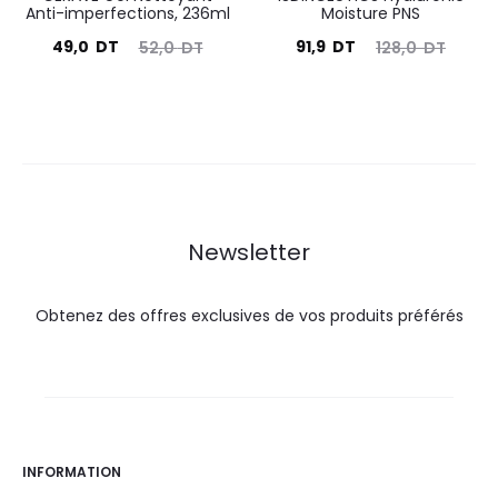
Anti-imperfections, 236ml
Moisture PNS
Le
Le
Le
Le
49,0
DT
91,9
DT
52,0
DT
128,0
DT
prix
prix
prix
prix
actuel
initial
actuel
initial
est :
était :
est :
était :
49,0
52,0
91,9
128,0
DT.
DT.
DT.
DT.
Newsletter
Obtenez des offres exclusives de vos produits préférés
INFORMATION