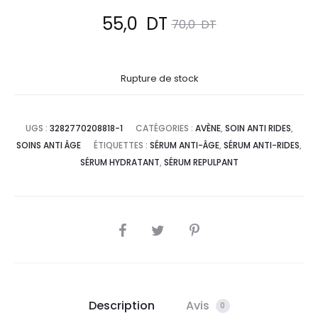
Le
Le
55,0
DT
70,0
DT
prix
prix
Rupture de stock
actuel
initial
est :
était :
UGS :
3282770208818-1
CATÉGORIES :
AVÈNE
,
SOIN ANTI RIDES
,
SOINS ANTI ÂGE
ÉTIQUETTES :
SÉRUM ANTI-ÂGE
,
SÉRUM ANTI-RIDES
,
55,0
70,0
SÉRUM HYDRATANT
,
SÉRUM REPULPANT
DT.
DT.
SHARE
Description
Avis
0