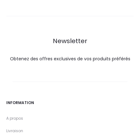
actuel
initial
est :
était :
est :
était :
28,0
33,0
146,0
162,2
DT.
DT.
DT.
DT.
Newsletter
Obtenez des offres exclusives de vos produits préférés
INFORMATION
A propos
Livraison