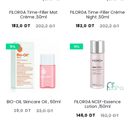
FILORGA Time-Filler Mat
FILORGA Time-Filler Crème
Crème ,50ml
Night ,50ml
Le
Le
Le
Le
182,0
DT
182,0
DT
202,2
DT
202,2
DT
prix
prix
prix
prix
actuel
initial
actuel
initial
15%
10%
est :
était :
est :
était :
182,0
202,2
182,0
202,2
DT.
DT.
DT.
DT.
BIO-OIL Skincare Oil , 60ml
FILORGA NCEF-Essence
Lotion ,150ml
Le
Le
28,0
DT
33,0
DT
Le
Le
146,0
DT
162,2
DT
prix
prix
prix
prix
actuel
initial