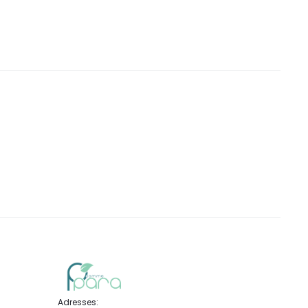
DT.
DT.
DT.
Adresses: