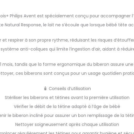
 mois+ Philips Avent est spécialement conçu pour accompagner l
te Natural Response, le lait ne s’écoule que lorsque bébé tète ac
 et respirer à son propre rythme, réduisant les risques d’étouff
système anti-coliques qui limite l’ingestion d’air, aidant à réduire
1 mois, tandis que la forme ergonomique du biberon assure une p
ttoyer, ces biberons sont conçus pour un usage quotidien prati
🧴 Conseils d’utilisation
Stériliser les biberons et tétines avant la première utilisation
Vérifier le débit de la tétine adapté à l’âge de bébé
enir le biberon incliné pour assurer un bon remplissage de la téti
Nettoyer soigneusement après chaque utilisation
placer régulièrement les tétines pour garantir hygiène et sécu