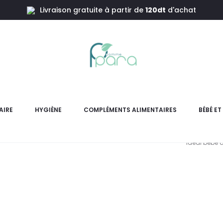
Livraison gratuite à partir de
120dt
d'achat
ons Natural Response,260ml
AVENT L
R
AIRE
HYGIÈNE
COMPLÉMENTS ALIMENTAIRES
BÉBÉ E
Lot 3 biberons Philips Avent 
idéal bébé d
L
pri