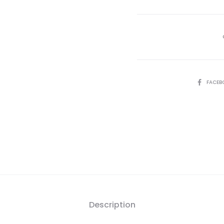
actue
est 
85,
DT
SHARE
FACEB
Description