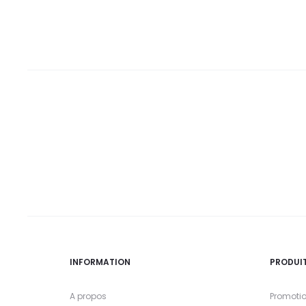
DT.
DT.
DT.
DT.
INFORMATION
PRODUI
A propos
Promoti