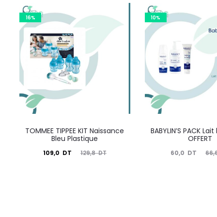
16%
10%
TOMMEE TIPPEE KIT Naissance
BABYLIN’S PACK Lait
Bleu Plastique
OFFERT
Le
Le
Le
Le
109,0
DT
60,0
DT
129,8
DT
66,
prix
prix
prix
prix
actuel
initial
actuel
initial
est :
était :
est :
était :
109,0
129,8
60,0
66,6