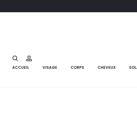
Accueil
Bébé et Maman
Coffrets bébé
AVENT Lot 3 Biber
17%
Search
Account
ACCUEIL
VISAGE
CORPS
CHEVEUX
SOL