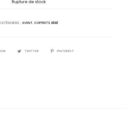
l
initial
Rupture de stock
:
était :
CATÉGORIES :
AVENT
,
COFFRETS BÉBÉ
0
102,0
.
DT.
OOK
TWITTER
PINTEREST