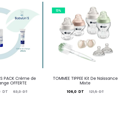
13%
’S PACK Créme de
TOMMEE TIPPEE Kit De Naissance
ange OFFERTE
Mixte
Le
Le
Le
0
DT
106,0
DT
63,3
DT
121,5
DT
prix
prix
prix
nitial
actuel
initial
tait :
est :
était :
63,3
106,0
121,5