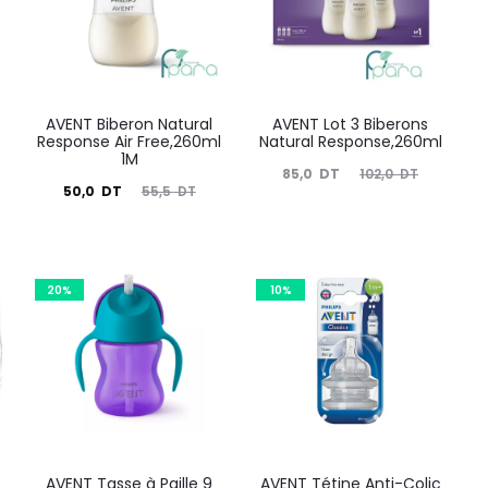
AVENT Biberon Natural
AVENT Lot 3 Biberons
Response Air Free,260ml
Natural Response,260ml
1M
Le
Le
85,0
DT
102,0
DT
Le
Le
50,0
DT
55,5
DT
prix
prix
prix
prix
actuel
initial
actuel
initial
est :
était :
est :
était :
20%
10%
85,0
102,0
50,0
55,5
DT.
DT.
DT.
DT.
AVENT Tasse à Paille 9
AVENT Tétine Anti-Colic