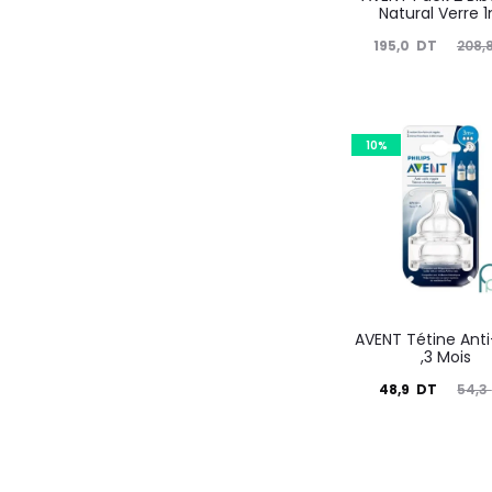
Natural Verre 
Le
Le
195,0
DT
208,
prix
prix
actuel
initial
est :
était :
10%
195,0
208,8
DT.
DT.
AVENT Tétine Anti
,3 Mois
Le
Le
48,9
DT
54,3
prix
prix
actuel
initial
est :
était :