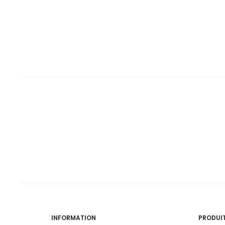
48,9
54,3
DT.
DT.
INFORMATION
PRODUI