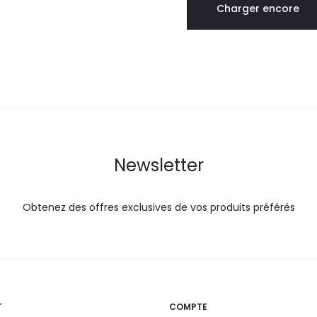
Charger encore
48,9
54,3
27,9
36,0
DT.
DT.
DT.
DT.
Newsletter
Obtenez des offres exclusives de vos produits préférés
T
COMPTE