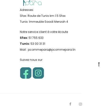
Adresses:
Sfax: Route de Tunis km 1.5 Sfax
Tunis: Immeuble Saadi Menzah 4
Notre service client à votre écoute
Sfax:
51 755 633
Tunis:
53 00 31 31
Mail : pcommepara@pcommepara.tn
Suivez nous sur
Go
to
to
F
I