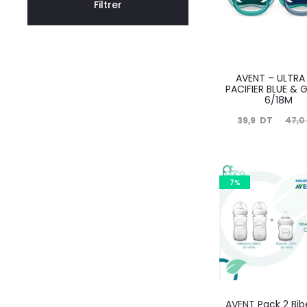
Filtrer
AVENT – ULTRA 
PACIFIER BLUE & 
6/18M
Le
Le
39,9
DT
47,0
prix
prix
actuel
initial
est :
était :
7%
39,9
47,0
DT.
DT.
AVENT Pack 2 Bib