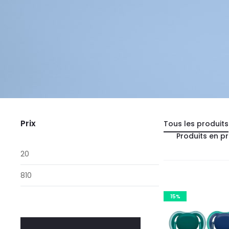
Prix
Tous les produits
Produits en p
Prix
min
Prix
max
15%