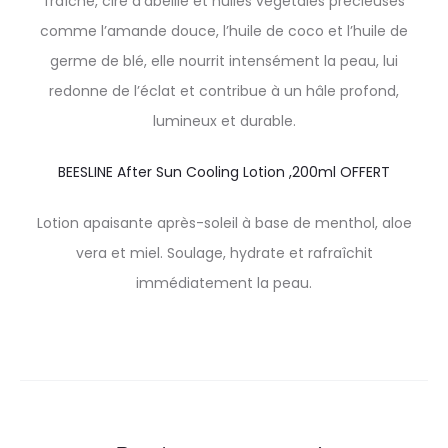
fraîche, cire d’abeille et huiles végétales précieuses
comme l’amande douce, l’huile de coco et l’huile de
germe de blé, elle nourrit intensément la peau, lui
redonne de l’éclat et contribue à un hâle profond,
lumineux et durable.
BEESLINE After Sun Cooling Lotion ,200ml OFFERT
Lotion apaisante après-soleil à base de menthol, aloe
vera et miel. Soulage, hydrate et rafraîchit
immédiatement la peau.