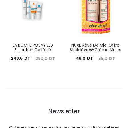
96,5
107,2
150,0
161,1
DT.
DT.
DT.
DT.
LA ROCHE POSAY LES
NUXE Rêve De Miel Offre
Essentiels De L’été
Stick lèvres+Crème Mains
Le
Le
Le
Le
248,6
DT
48,0
DT
290,0
DT
58,0
DT
prix
prix
prix
prix
ctuel
initial
actuel
initial
est :
était :
est :
était :
248,6
290,0
48,0
58,0
DT.
DT.
DT.
DT.
Newsletter
Obtenez des offres exclusives de vos produits préférés