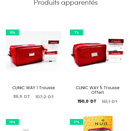
Produits apparentés
10%
7%
CLINIC WAY 1 Trousse
CLINIC WAY 5 Trousse
Offert
Le
Le
96,5
DT
107,2
DT
Le
Le
150,0
DT
161,1
DT
prix
prix
prix
prix
actuel
initial
actuel
initial
est :
était :
14%
17%
est :
était :