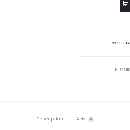
actue
est 
49,
DT
UGS :
87206
SHARE
FACEB
Description
Avis
0