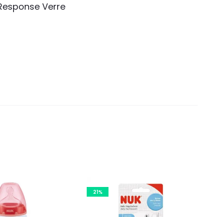
 Response Verre
21%