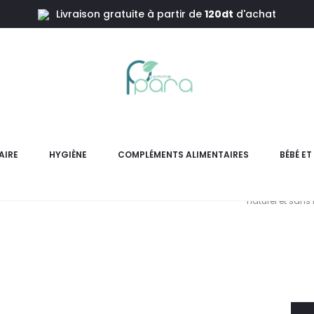
Livraison gratuite à partir de
120dt
d'achat
l Response Verre 0M,120ml
AVENT Bib
V
AIRE
HYGIÈNE
COMPLÉMENTS ALIMENTAIRES
BÉBÉ E
Biberon AVENT Natural Resp
naturel et sans
L
pri