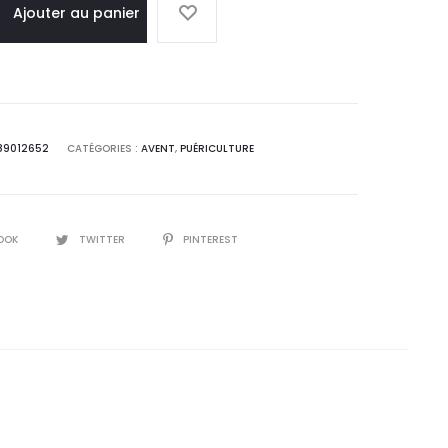
l
initial
Ajouter au panier
:
était :
9
70,0
.
DT.
89012652
CATÉGORIES :
AVENT
,
PUÉRICULTURE
OOK
TWITTER
PINTEREST