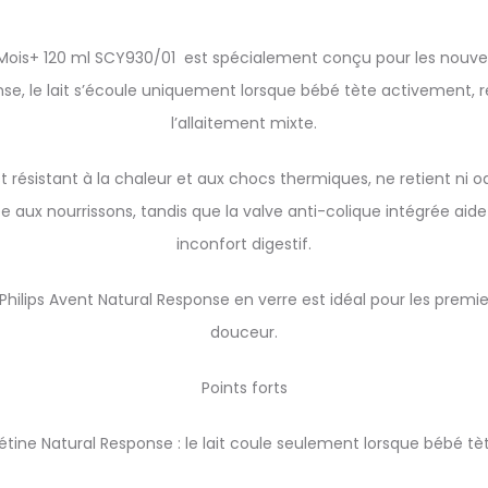
Mois+ 120 ml SCY930/01 est spécialement conçu pour les nouveau-
nse, le lait s’écoule uniquement lorsque bébé tète activement, r
l’allaitement mixte.
t résistant à la chaleur et aux chocs thermiques, ne retient ni 
ux nourrissons, tandis que la valve anti-colique intégrée aide à 
inconfort digestif.
Philips Avent Natural Response en verre est idéal pour les premiers
douceur.
Points forts
étine Natural Response : le lait coule seulement lorsque bébé tè