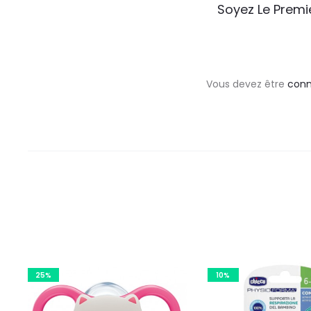
A
Soyez Le Premi
v
i
s
Vous devez être
con
25%
10%