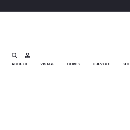
Accueil
Bébé et Maman
Puériculture
AVENT Biberon Natura
29%
Search
Account
ACCUEIL
VISAGE
CORPS
CHEVEUX
SOL