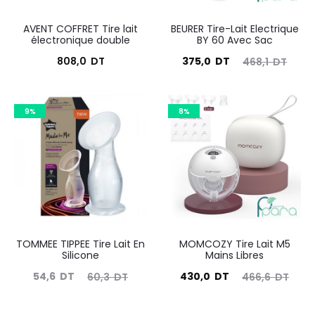
AVENT COFFRET Tire lait
BEURER Tire-Lait Electrique
électronique double
BY 60 Avec Sac
Le
Le
808,0
DT
375,0
DT
468,1
DT
prix
prix
actuel
initial
9%
8%
est :
était :
375,0
468,1
DT.
DT.
TOMMEE TIPPEE Tire Lait En
MOMCOZY Tire Lait M5
Silicone
Mains Libres
Le
Le
Le
Le
54,6
DT
430,0
DT
60,3
DT
466,6
DT
prix
prix
prix
prix