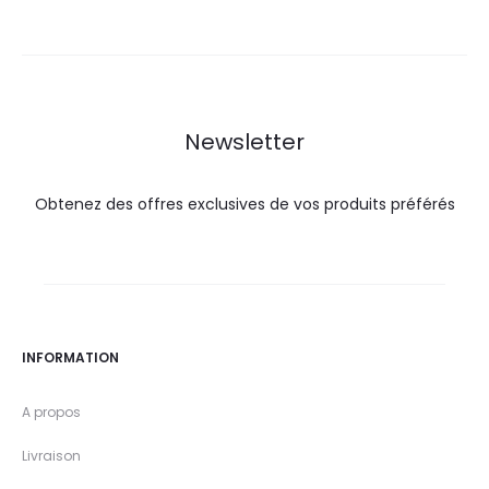
actuel
initial
actuel
initial
est :
était :
est :
était :
54,6
60,3
430,0
466,6
DT.
DT.
DT.
DT.
Newsletter
Obtenez des offres exclusives de vos produits préférés
INFORMATION
A propos
Livraison