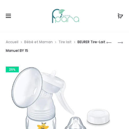
Livraison gratuite à partir de
120dt
d'achat
Prod
AVENT
URIAGE
Accueil
Bébé et Maman
Tire lait
BEURER Tire-Lait
COFFRET
HYSÉAC
navig
Manuel BY 15
TIRE
MAT
LAIT
SOIN
26%
ÉLECTRO
MATIFIAN
DOUBLE
40ML