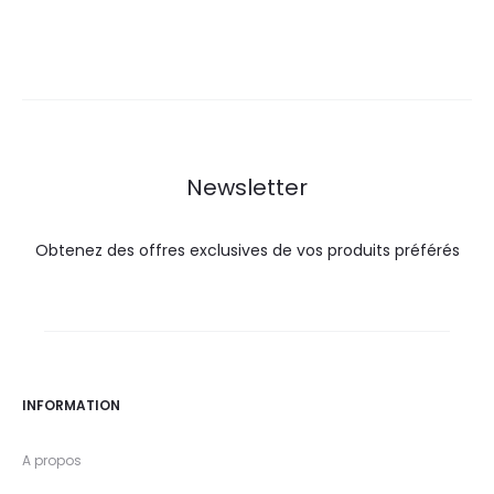
prix
prix
actuel
initial
est :
était :
35,0
38,0
DT.
DT.
Newsletter
Obtenez des offres exclusives de vos produits préférés
INFORMATION
A propos