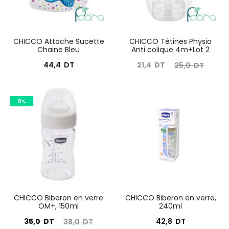
CHICCO Attache Sucette
CHICCO Tétines Physio
Chaine Bleu
Anti colique 4m+Lot 2
Le
Le
44,4
DT
21,4
DT
25,0
DT
prix
prix
actuel
initial
8%
est :
était :
21,4
25,0
DT.
DT.
CHICCO Biberon en verre
CHICCO Biberon en verre,
OM+, 150ml
240ml
Le
Le
35,0
DT
42,8
DT
38,0
DT