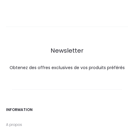
prix
prix
actuel
initial
est :
était :
19,9
21,8
DT.
DT.
Newsletter
Obtenez des offres exclusives de vos produits préférés
INFORMATION
A propos