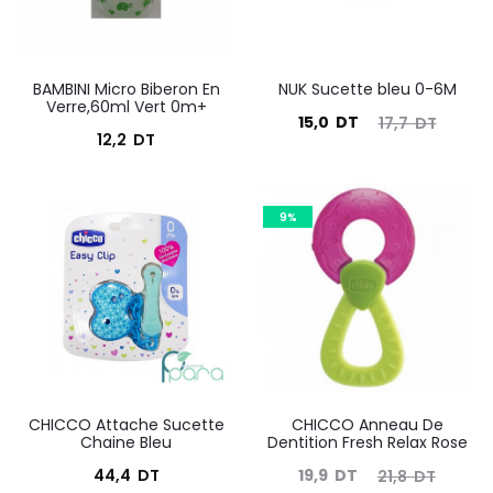
BAMBINI Micro Biberon En
NUK Sucette bleu 0-6M
Verre,60ml Vert 0m+
Le
Le
15,0
DT
17,7
DT
12,2
DT
prix
prix
actuel
initial
est :
9%
était :
15,0
17,7
DT.
DT.
CHICCO Attache Sucette
CHICCO Anneau De
Chaine Bleu
Dentition Fresh Relax Rose
Le
Le
44,4
DT
19,9
DT
21,8
DT