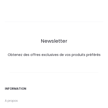
prix
prix
prix
prix
actuel
initial
actuel
initial
est :
était :
est :
était :
29,9
36,0
21,4
25,0
DT.
DT.
DT.
DT.
Newsletter
Obtenez des offres exclusives de vos produits préférés
INFORMATION
A propos