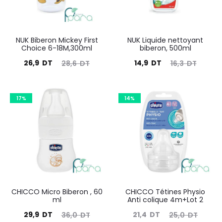
NUK Biberon Mickey First
NUK Liquide nettoyant
Choice 6-18M,300ml
biberon, 500ml
Le
Le
Le
Le
26,9
DT
14,9
DT
28,6
DT
16,3
DT
prix
prix
prix
prix
actuel
initial
actuel
initial
17%
14%
est :
était :
est :
était :
26,9
28,6
14,9
16,3
DT.
DT.
DT.
DT.
CHICCO Micro Biberon , 60
CHICCO Tétines Physio
ml
Anti colique 4m+Lot 2
Le
Le
Le
Le
29,9
DT
21,4
DT
36,0
DT
25,0
DT