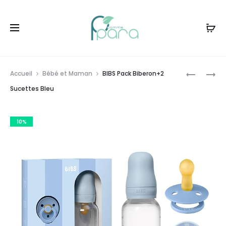
Livraison gratuite à partir de
120dt
d'achat
Prod
ISDIN
BIBS
Accueil
Bébé et Maman
BIBS Pack Biberon+2
FOTOPRO
PACK
navig
Sucettes Bleu
INVISIBLE
BIBERON
STICK
SUCETTE
10%
SPF50,10
ROSE