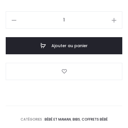
prix
prix
quantité
actuel
initial
de
BIBS
est :
était :
Pack
Ajouter au panier
89,0
98,8
Biberon+2
Sucettes
DT.
DT.
Bleu
CATÉGORIES :
BÉBÉ ET MAMAN
,
BIBS
,
COFFRETS BÉBÉ