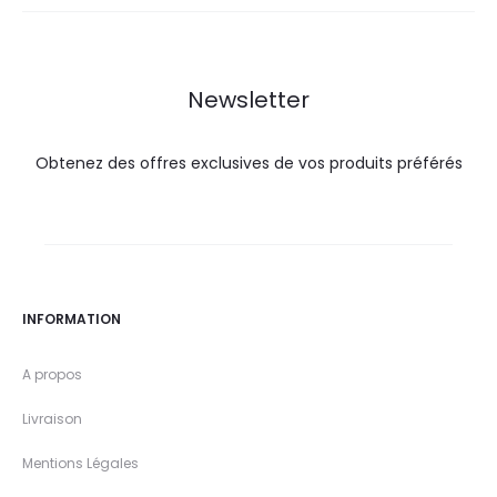
24,0
29,0
33,0
37,5
DT.
DT.
DT.
DT.
Newsletter
Obtenez des offres exclusives de vos produits préférés
INFORMATION
A propos
Livraison
Mentions Légales