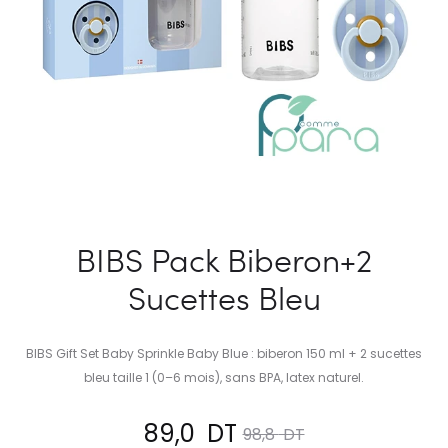
BIBS Pack Biberon+2
Sucettes Bleu
BIBS Gift Set Baby Sprinkle Baby Blue : biberon 150 ml + 2 sucettes
bleu taille 1 (0–6 mois), sans BPA, latex naturel.
Le
Le
89,0
DT
98,8
DT