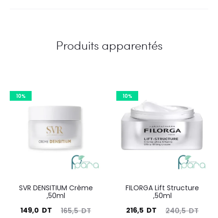
Produits apparentés
10%
10%
SVR DENSITIUM Crème
FILORGA Lift Structure
,50ml
,50ml
Le
Le
Le
Le
149,0
DT
216,5
DT
165,5
DT
240,5
DT