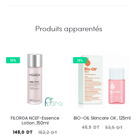
Produits apparentés
10%
13%
FILORGA NCEF-Essence
BIO-OIL Skincare Oil , 125ml
Lotion ,150ml
Le
Le
46,5
DT
53,5
DT
Le
Le
146,0
DT
162,2
DT
prix
prix