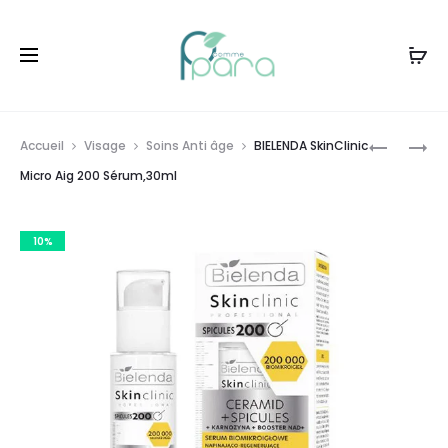
Livraison gratuite à partir de
120dt
d'achat
Prod
BIELENDA
BIELENDA
Accueil
Visage
Soins Anti âge
BIELENDA SkinClinic
RECHARG
SKINCLIN
navig
Micro Aig 200 Sérum,30ml
SÉRUM
MICRO
HYDRATA
AIG
10%
,30ML
100
SÉRUM,3