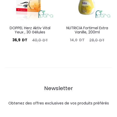
DOPPEL Herz Aktiv Vital
NUTRICIA Fortimel Extra
Yeux , 30 Gélules
Vanille, 200ml
Le
Le
Le
Le
36,9
DT
14,0
DT
40,0
DT
28,0
DT
prix
prix
prix
prix
actuel
initial
actuel
initial
est :
était :
est :
était :
36,9
40,0
14,0
28,0
DT.
DT.
DT.
DT.
Newsletter
Obtenez des offres exclusives de vos produits préférés