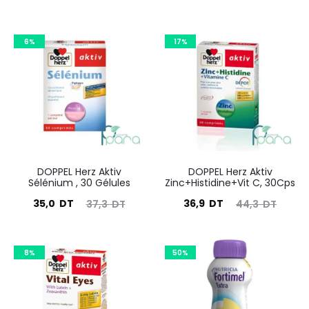
6%
17%
DOPPEL Herz Aktiv
DOPPEL Herz Aktiv
Sélénium , 30 Gélules
Zinc+Histidine+Vit C, 30Cps
Le
Le
Le
Le
35,0
DT
36,9
DT
37,3
DT
44,3
DT
prix
prix
prix
prix
actuel
initial
actuel
initial
8%
50%
est :
était :
est :
était :
35,0
37,3
36,9
44,3
DT.
DT.
DT.
DT.