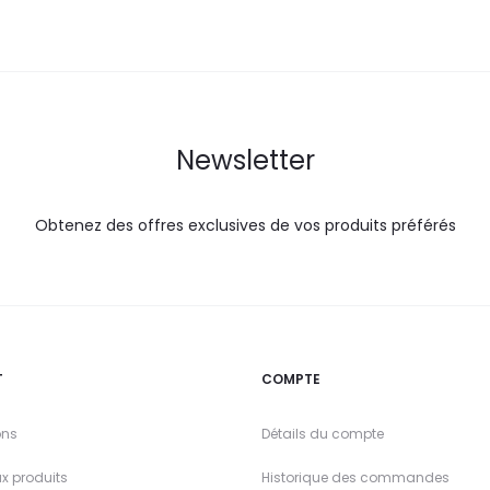
17,0
20,0
DT.
DT.
Newsletter
Obtenez des offres exclusives de vos produits préférés
T
COMPTE
ons
Détails du compte
x produits
Historique des commandes