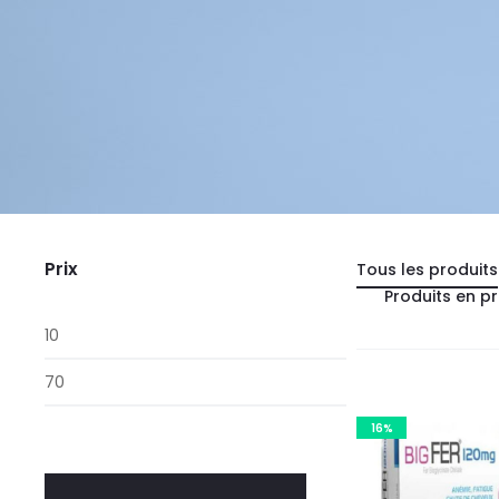
Prix
Tous les produits
Produits en p
Prix
min
Prix
max
16%