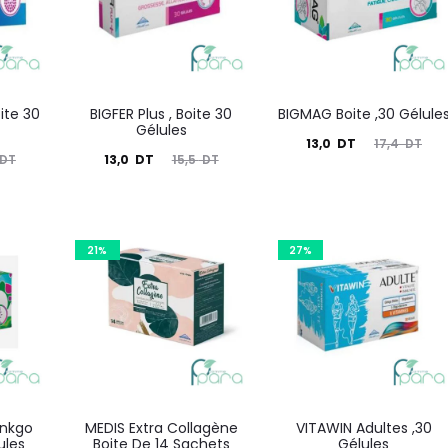
ite 30
BIGFER Plus , Boite 30
BIGMAG Boite ,30 Gélule
Gélules
Le
Le
13,0
DT
17,4
DT
Le
Le
DT
13,0
DT
15,5
DT
prix
prix
prix
prix
actuel
initial
actuel
initial
est :
était :
est :
était :
21%
27%
13,0
17,4
13,0
15,5
DT.
DT.
DT.
DT.
inkgo
MEDIS Extra Collagène
VITAWIN Adultes ,30
ules
Boite De 14 Sachets
Gélules