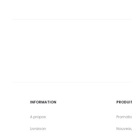
19,0
21,1
DT.
DT.
INFORMATION
PRODUI
A propos
Promoti
Livraison
Nouveau