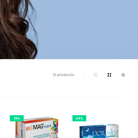
12 résultats
12 products
affichés
19%
24%