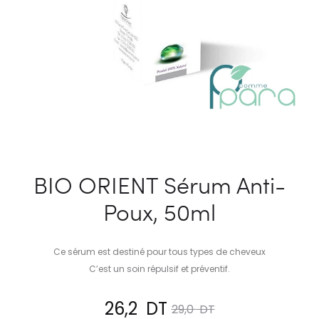
BIO ORIENT Sérum Anti-
Poux, 50ml
Ce sérum est destiné pour tous types de cheveux
C’est un soin répulsif et préventif.
Le
Le
26,2
DT
29,0
DT