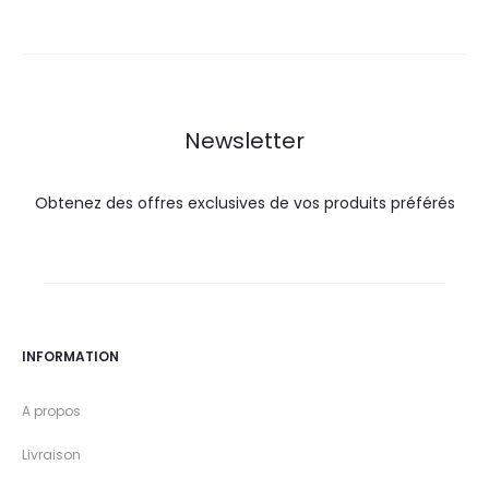
actuel
initial
est :
était :
est :
était :
31,2
34,7
77,0
80,0
DT.
DT.
DT.
DT.
Newsletter
Obtenez des offres exclusives de vos produits préférés
INFORMATION
A propos
Livraison