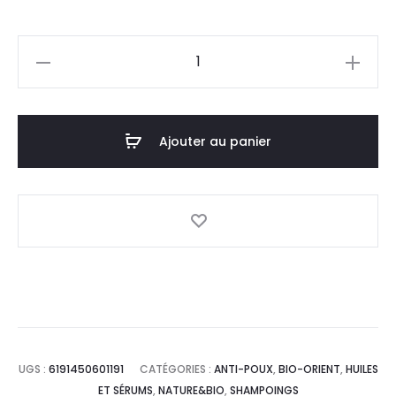
prix
prix
quantité
actuel
initial
de
BIO
est :
était :
ORIENT
Ajouter au panier
26,2
29,0
Sérum
Anti-
DT.
DT.
Poux,
50ml
UGS :
6191450601191
CATÉGORIES :
ANTI-POUX
,
BIO-ORIENT
,
HUILES
ET SÉRUMS
,
NATURE&BIO
,
SHAMPOINGS