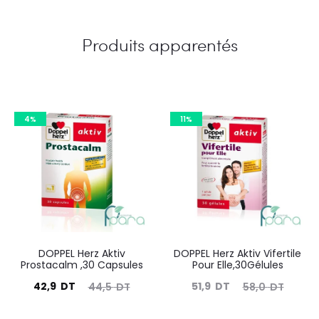
Produits apparentés
4%
11%
DOPPEL Herz Aktiv
DOPPEL Herz Aktiv Vifertile
Prostacalm ,30 Capsules
Pour Elle,30Gélules
Le
Le
Le
Le
42,9
DT
51,9
DT
44,5
DT
58,0
DT
prix
prix
prix
prix