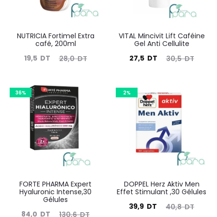
NUTRICIA Fortimel Extra
VITAL Mincivit Lift Caféine
café, 200ml
Gel Anti Cellulite
Le
Le
Le
Le
19,5
DT
27,5
DT
28,0
DT
30,5
DT
prix
prix
prix
prix
actuel
initial
actuel
initial
36%
2%
est :
était :
est :
était :
19,5
28,0
27,5
30,5
DT.
DT.
DT.
DT.
FORTE PHARMA Expert
DOPPEL Herz Aktiv Men
Hyaluronic Intense,30
Effet Stimulant ,30 Gélules
Gélules
Le
Le
39,9
DT
40,8
DT
Le
Le
84,0
DT
130,6
DT