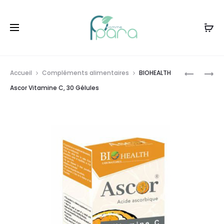
Livraison gratuite à partir de
120dt
d'achat
Prod
BIOHEAL
BIOHEAL
Accueil
Compléments alimentaires
BIOHEALTH
GRIPOLIS
TONICAP
navig
Ascor Vitamine C, 30 Gélules
PLUS
,60
,20
GÉLULES
GÉLULES