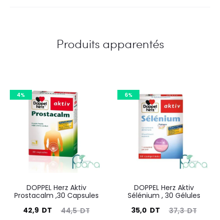
Produits apparentés
4%
6%
DOPPEL Herz Aktiv
DOPPEL Herz Aktiv
Prostacalm ,30 Capsules
Sélénium , 30 Gélules
Le
Le
Le
Le
42,9
DT
35,0
DT
44,5
DT
37,3
DT