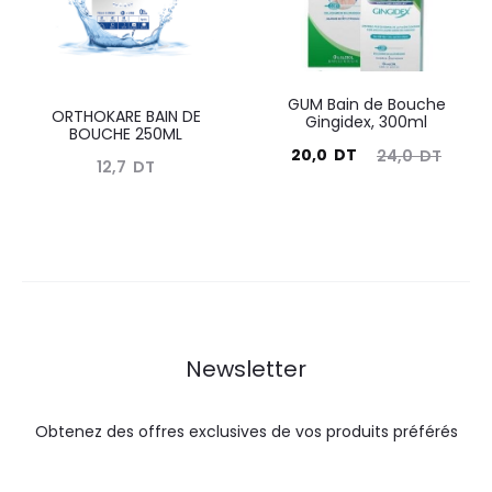
GUM Bain de Bouche
ORTHOKARE BAIN DE
Gingidex, 300ml
BOUCHE 250ML
Le
Le
20,0
DT
24,0
DT
12,7
DT
prix
prix
actuel
initial
est :
était :
20,0
24,0
DT.
DT.
Newsletter
Obtenez des offres exclusives de vos produits préférés