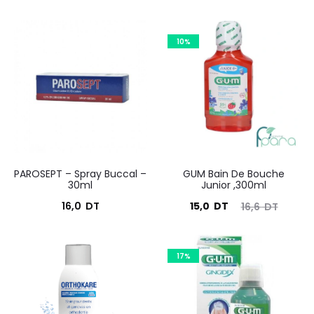
10%
PAROSEPT – Spray Buccal –
GUM Bain De Bouche
30ml
Junior ,300ml
Le
Le
16,0
DT
15,0
DT
16,6
DT
prix
prix
actuel
initial
17%
est :
était :
15,0
16,6
DT.
DT.