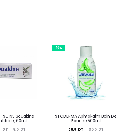
10%
-SOINS Souakine
STODERMA Aphtakalm Bain De
tifrice, 60ml
Bouche,500ml
Le
Le
Le
2
DT
26,9
DT
9,0
DT
30,0
DT