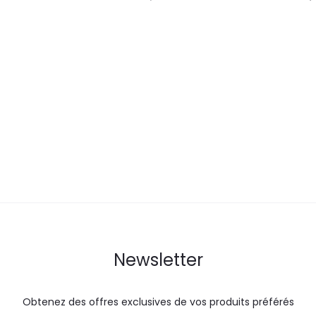
prix
actuel
i
est :
é
7,2
DT.
Newsletter
Obtenez des offres exclusives de vos produits préférés