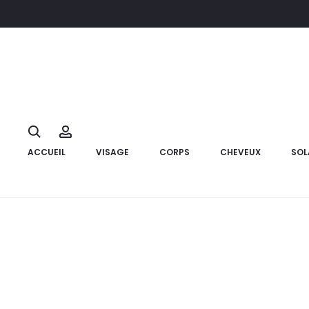
Accueil
Hygiène
Soins bucco- dentaires
GUM Hydral Spray
11%
Search
Account
ACCUEIL
VISAGE
CORPS
CHEVEUX
SOL