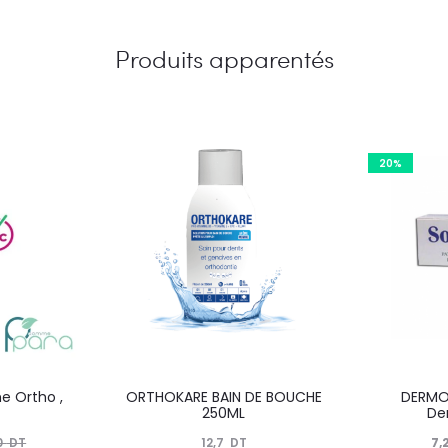
Produits apparentés
20%
e Ortho ,
ORTHOKARE BAIN DE BOUCHE
DERMO
250ML
Den
Le
12,7
DT
7,
0
DT