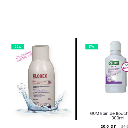
22%
17%
GUM Bain de Bouch
300ml
Le
Le
20,0
DT
24,