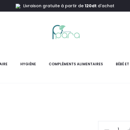
Livraison gratuite à partir de
120dt
d'achat
 Humectant ,50ml
GUM Hydral
AIRE
HYGIÈNE
COMPLÉMENTS ALIMENTAIRES
BÉBÉ E
GUM Hydral Spray Humect
l’inconfort lié à la sécheres
pr
actu
quantité