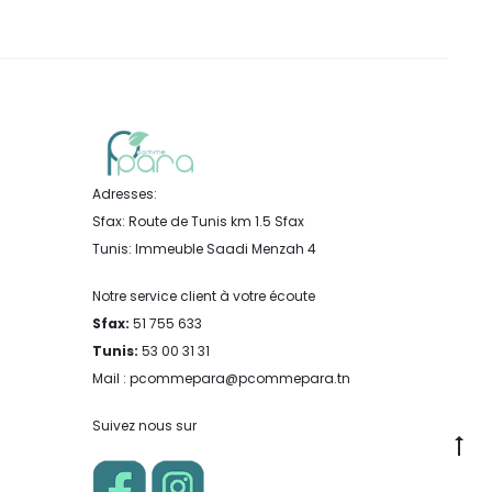
Adresses:
Sfax: Route de Tunis km 1.5 Sfax
Tunis: Immeuble Saadi Menzah 4
Notre service client à votre écoute
Sfax:
51 755 633
Tunis:
53 00 31 31
Mail : pcommepara@pcommepara.tn
Suivez nous sur
Go
to