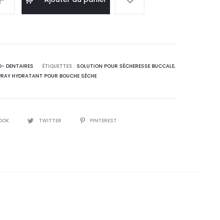
 :
était :
0
31,6
T.
DT.
- DENTAIRES
ÉTIQUETTES :
SOLUTION POUR SÉCHERESSE BUCCALE
,
PRAY HYDRATANT POUR BOUCHE SÈCHE
OOK
TWITTER
PINTEREST