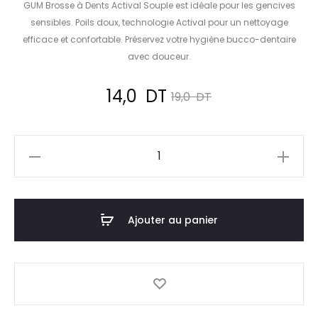
GUM Brosse à Dents Actival Souple est idéale pour les gencives
sensibles. Poils doux, technologie Actival pour un nettoyage
efficace et confortable. Préservez votre hygiène bucco-dentaire
avec douceur.
Le
Le
14,0
DT
19,0
DT
prix
prix
quantité
actuel
initial
de
GUM
est :
était :
Brosse
Ajouter au panier
14,0
19,0
à
Dents
DT.
DT.
Actival
Souple