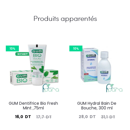
Produits apparentés
10%
10%
GUM Dentifrice Bio Fresh
GUM Hydral Bain De
Mint ,75ml
Bouche, 300 ml
Le
Le
Le
Le
16,0
DT
28,0
DT
17,7
DT
31,1
DT
prix
prix
prix
prix