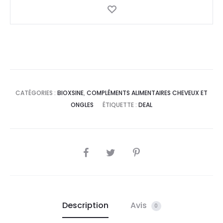
34,9
55,0
DT.
DT.
CATÉGORIES :
BIOXSINE
,
COMPLÉMENTS ALIMENTAIRES CHEVEUX ET
ONGLES
ÉTIQUETTE :
DEAL
SHARE
Description
Avis
0