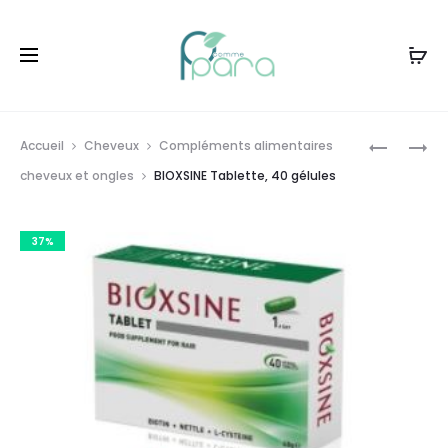
Livraison gratuite à partir de
120dt
d'achat
Prod
BIOXSINE
BIOXSINE
Accueil
Cheveux
Compléments alimentaires
SHAMP
FEMINA
navig
cheveux et ongles
BIOXSINE Tablette, 40 gélules
ANTI
APRÈS
CHUTE
SHAMPO
37%
&
ANTI-
ANTI
CHUTE,
PELLICUL
300ML