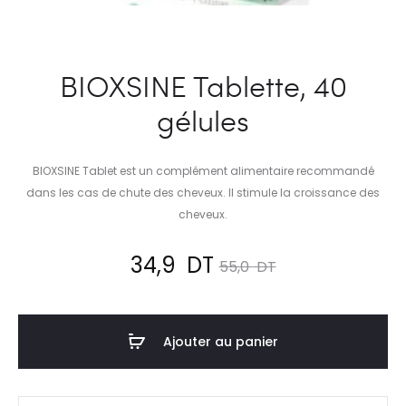
BIOXSINE Tablette, 40
gélules
BIOXSINE Tablet est un complément alimentaire recommandé
dans les cas de chute des cheveux. Il stimule la croissance des
cheveux.
Le
Le
34,9
DT
55,0
DT
prix
prix
Ajouter au panier
actuel
initial
est :
était :