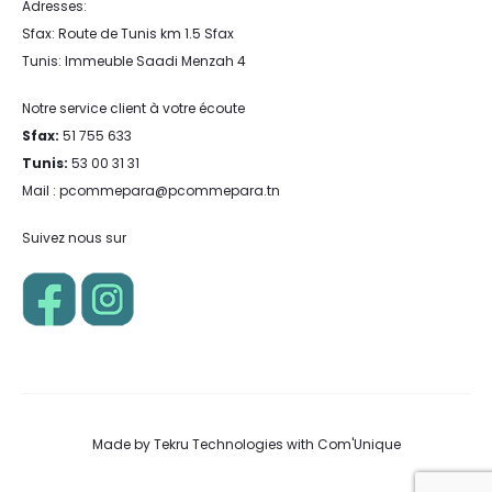
Adresses:
Sfax: Route de Tunis km 1.5 Sfax
Tunis: Immeuble Saadi Menzah 4
Notre service client à votre écoute
Sfax:
51 755 633
Tunis:
53 00 31 31
Mail : pcommepara@pcommepara.tn
Suivez nous sur
Made by
Tekru Technologies
with
Com'Unique