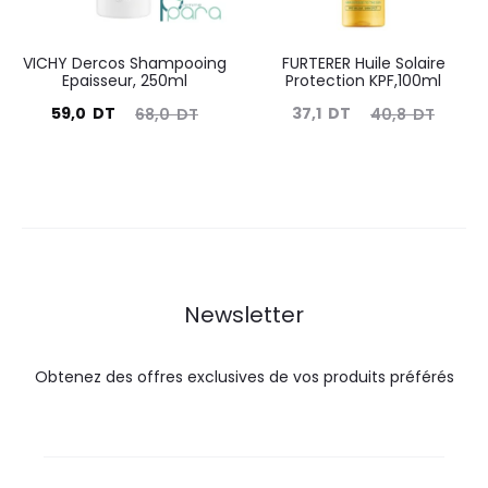
VICHY Dercos Shampooing
FURTERER Huile Solaire
Epaisseur, 250ml
Protection KPF,100ml
Le
Le
Le
Le
59,0
DT
37,1
DT
68,0
DT
40,8
DT
prix
prix
prix
prix
actuel
initial
actuel
initial
est :
était :
est :
était :
59,0
68,0
37,1
40,8
DT.
DT.
DT.
DT.
Newsletter
Obtenez des offres exclusives de vos produits préférés