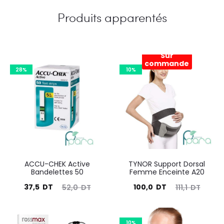
295,0
377,7
Produits apparentés
DT.
DT.
Sur
commande
28%
10%
ACCU-CHEK Active
TYNOR Support Dorsal
Bandelettes 50
Femme Enceinte A20
Le
Le
Le
Le
37,5
DT
100,0
DT
52,0
DT
111,1
DT
prix
prix
prix
prix
actuel
initial
actuel
initial
10%