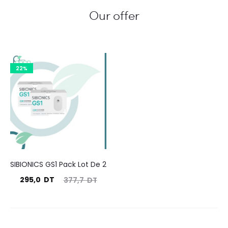
Our offer
22%
SIBIONICS GS1 Pack Lot De 2
Le
Le
295,0
DT
377,7
DT
prix
prix
ctuel
initial
est :
était :