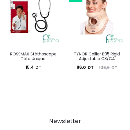
est :
était :
est :
était :
37,5
52,0
100,0
111,1
DT.
DT.
DT.
DT.
ROSSMAX Stéthoscope
TYNOR Collier B05 Rigid
Tète Unique
Adjustable C3/C4
Le
Le
15,4
DT
96,0
DT
106,6
DT
prix
prix
actuel
initial
est :
était :
96,0
106,6
DT.
DT.
Newsletter