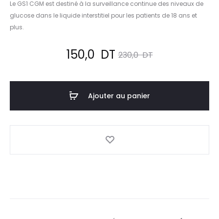
Le GS1 CGM est destiné à la surveillance continue des niveaux de
glucose dans le liquide interstitiel pour les patients de 18 ans et
plus.
Le
Le
150,0
DT
230,0
DT
prix
prix
Ajouter au panier
actuel
initial
est :
était :
150,0
230,0
DT.
DT.