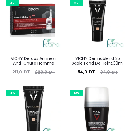
4%
11%
VICHY Dercos Aminexil
VICHY Dermablend 35
Anti-Chute Homme
Sable Fond De Teint,30ml
Le
Le
Le
Le
211,0
DT
84,0
DT
220,0
DT
94,0
DT
prix
prix
prix
prix
actuel
initial
actuel
initial
4%
10%
est :
était :
est :
était :
211,0
220,0
84,0
94,0
DT.
DT.
DT.
DT.