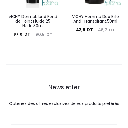
VICHY Dermablend Fond
VICHY Homme Déo Bille
de Teint Fluide 25
Anti-Transpirant,50ml
Nude,30ml
Le
Le
43,9
DT
48,7
DT
Le
Le
87,0
DT
90,5
DT
prix
prix
prix
prix
actuel
initial
actuel
initial
est :
était :
est :
était :
43,9
48,7
87,0
90,5
DT.
DT.
DT.
DT.
Newsletter
Obtenez des offres exclusives de vos produits préférés